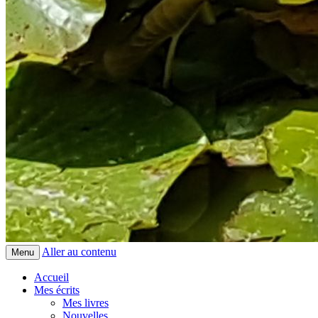
Aller au contenu
Menu
Accueil
Mes écrits
Mes livres
Nouvelles