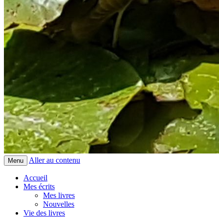
Aller au contenu
Menu
Accueil
Mes écrits
Mes livres
Nouvelles
Vie des livres