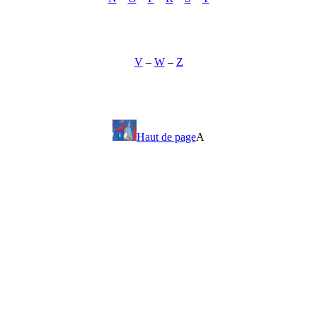
V
–
W
–
Z
Haut de page
A