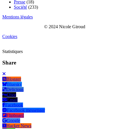
Presse
(18)
Société
(233)
Mentions légales
© 2024 Nicole Giroud
Cookies
Statistiques
Share
Blogger
Bluesky
Delicious
Digg
Email
Facebook
Facebook messenger
Flipboard
Google
Hacker News