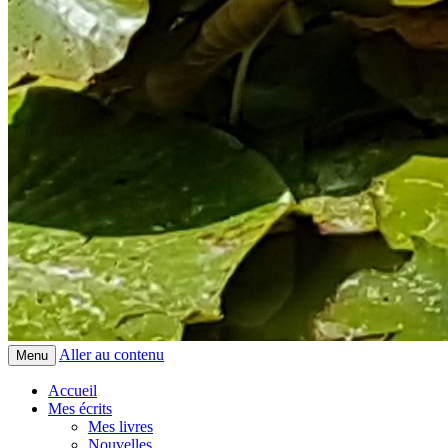
Aller au contenu
Menu
Accueil
Mes écrits
Mes livres
Nouvelles