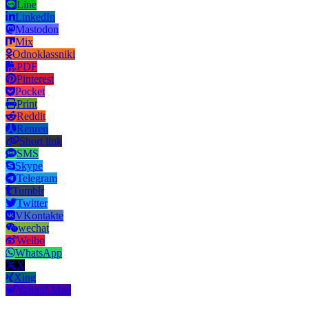
Line
LinkedIn
Mastodon
Mix
Odnoklassniki
PDF
Pinterest
Pocket
Print
Reddit
Renren
Short link
SMS
Skype
Telegram
Tumblr
Twitter
VKontakte
wechat
Weibo
WhatsApp
X
Xing
Yahoo! Mail