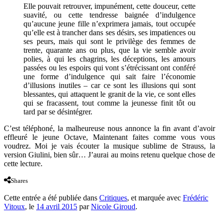
Elle pouvait retrouver, impunément, cette douceur, cette
suavité, ou cette tendresse baignée d’indulgence
qu’aucune jeune fille n’exprimera jamais, tout occupée
qu’elle est à trancher dans ses désirs, ses impatiences ou
ses peurs, mais qui sont le privilège des femmes de
trente, quarante ans ou plus, que la vie semble avoir
polies, à qui les chagrins, les déceptions, les amours
passées ou les espoirs qui vont s’étrécissant ont conféré
une forme d’indulgence qui sait faire l’économie
d’illusions inutiles – car ce sont les illusions qui sont
blessantes, qui attaquent le granit de la vie, ce sont elles
qui se fracassent, tout comme la jeunesse finit tôt ou
tard par se désintégrer.
C’est téléphoné, la malheureuse nous annonce la fin avant d’avoir
effleuré le jeune Octave, Maintenant faites comme vous vous
voudrez. Moi je vais écouter la musique sublime de Strauss, la
version Giulini, bien sûr… J’aurai au moins retenu quelque chose de
cette lecture.
Shares
Cette entrée a été publiée dans
Critiques
, et marquée avec
Frédéric
Vitoux
, le
14 avril 2015
par
Nicole Giroud
.