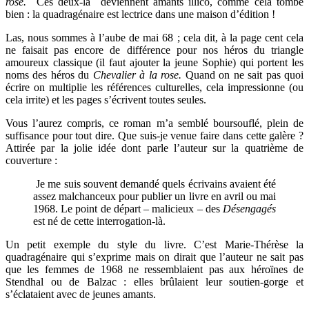
rose.
Ces deux-là deviennent amants illico, comme cela tombe
bien : la quadragénaire est lectrice dans une maison d’édition !
Las, nous sommes à l’aube de mai 68 ; cela dit, à la page cent cela
ne faisait pas encore de différence pour nos héros du triangle
amoureux classique (il faut ajouter la jeune Sophie) qui portent les
noms des héros du
Chevalier à la rose.
Quand on ne sait pas quoi
écrire on multiplie les références culturelles, cela impressionne (ou
cela irrite) et les pages s’écrivent toutes seules.
Vous l’aurez compris, ce roman m’a semblé boursouflé, plein de
suffisance pour tout dire. Que suis-je venue faire dans cette galère ?
Attirée par la jolie idée dont parle l’auteur sur la quatrième de
couverture :
Je me suis souvent demandé quels écrivains avaient été
assez malchanceux pour publier un livre en avril ou mai
1968. Le point de départ – malicieux – des
Désengagés
est né de cette interrogation-là.
Un petit exemple du style du livre. C’est Marie-Thérèse la
quadragénaire qui s’exprime mais on dirait que l’auteur ne sait pas
que les femmes de 1968 ne ressemblaient pas aux héroïnes de
Stendhal ou de Balzac : elles brûlaient leur soutien-gorge et
s’éclataient avec de jeunes amants.