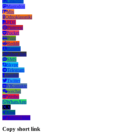
LinkedIn
Mastodon
Mix
Odnoklassniki
PDF
Pinterest
Pocket
Print
Reddit
Renren
Short link
SMS
Skype
Telegram
Tumblr
Twitter
VKontakte
wechat
Weibo
WhatsApp
X
Xing
Yahoo! Mail
Copy short link