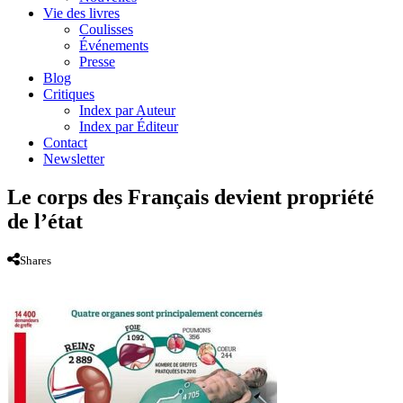
Vie des livres
Coulisses
Événements
Presse
Blog
Critiques
Index par Auteur
Index par Éditeur
Contact
Newsletter
Le corps des Français devient propriété
de l’état
Shares