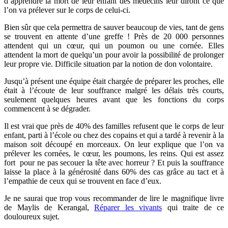
d’apprendre la mort de leur enfant des médecins leur diront ce que
l’on va prélever sur le corps de celui-ci.
Bien sûr que cela permettra de sauver beaucoup de vies, tant de gens
se trouvent en attente d’une greffe ! Près de 20 000 personnes
attendent qui un cœur, qui un poumon ou une cornée. Elles
attendent la mort de quelqu’un pour avoir la possibilité de prolonger
leur propre vie. Difficile situation par la notion de don volontaire.
Jusqu’à présent une équipe était chargée de préparer les proches, elle
était à l’écoute de leur souffrance malgré les délais très courts,
seulement quelques heures avant que les fonctions du corps
commencent à se dégrader.
Il est vrai que près de 40% des familles refusent que le corps de leur
enfant, parti à l’école ou chez des copains et qui a tardé à revenir à la
maison soit découpé en morceaux. On leur explique que l’on va
prélever les cornées, le cœur, les poumons, les reins. Qui est assez
fort pour ne pas secouer la tête avec horreur ? Et puis la souffrance
laisse la place à la générosité dans 60% des cas grâce au tact et à
l’empathie de ceux qui se trouvent en face d’eux.
Je ne saurai que trop vous recommander de lire le magnifique livre
de Maylis de Kerangal,
Réparer les vivants
qui traite de ce
douloureux sujet.