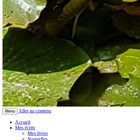
Aller au contenu
Menu
Accueil
Mes écrits
Mes livres
Nouvelles