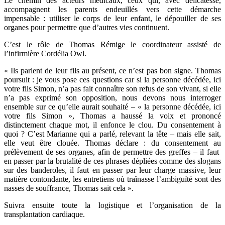
Le chemin des acteurs médicaux, ceux qui, avec délicatesse,
accompagnent les parents endeuillés vers cette démarche
impensable : utiliser le corps de leur enfant, le dépouiller de ses
organes pour permettre que d’autres vies continuent.
C’est le rôle de Thomas Rémige le coordinateur assisté de
l’infirmière Cordélia Owl.
« Ils parlent de leur fils au présent, ce n’est pas bon signe. Thomas
poursuit : je vous pose ces questions car si la personne décédée, ici
votre fils Simon, n’a pas fait connaître son refus de son vivant, si elle
n’a pas exprimé son opposition, nous devons nous interroger
ensemble sur ce qu’elle aurait souhaité – « la personne décédée, ici
votre fils Simon », Thomas a haussé la voix et prononcé
distinctement chaque mot, il enfonce le clou. Du consentement à
quoi ? C’est Marianne qui a parlé, relevant la tête – mais elle sait,
elle veut être clouée. Thomas déclare : du consentement au
prélèvement de ses organes, afin de permettre des greffes – il faut
en passer par la brutalité de ces phrases dépliées comme des slogans
sur des banderoles, il faut en passer par leur charge massive, leur
matière contondante, les entretiens où traînasse l’ambiguïté sont des
nasses de souffrance, Thomas sait cela ».
Suivra ensuite toute la logistique et l’organisation de la
transplantation cardiaque.