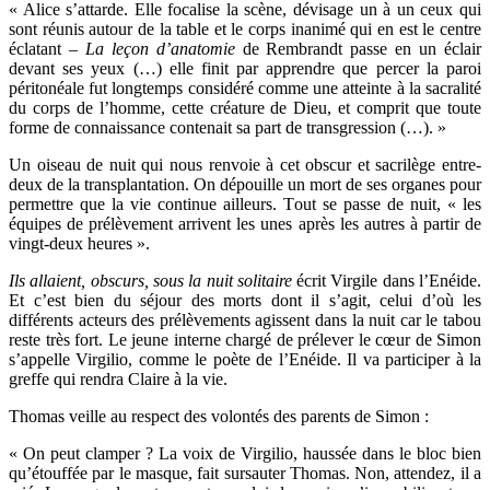
« Alice s’attarde. Elle focalise la scène, dévisage un à un ceux qui
sont réunis autour de la table et le corps inanimé qui en est le centre
éclatant –
La leçon d’anatomie
de Rembrandt passe en un éclair
devant ses yeux (…) elle finit par apprendre que percer la paroi
péritonéale fut longtemps considéré comme une atteinte à la sacralité
du corps de l’homme, cette créature de Dieu, et comprit que toute
forme de connaissance contenait sa part de transgression (…). »
Un oiseau de nuit qui nous renvoie à cet obscur et sacrilège entre-
deux de la transplantation. On dépouille un mort de ses organes pour
permettre que la vie continue ailleurs. Tout se passe de nuit, « les
équipes de prélèvement arrivent les unes après les autres à partir de
vingt-deux heures ».
Ils allaient, obscurs, sous la nuit solitaire
écrit Virgile dans l’Enéide.
Et c’est bien du séjour des morts dont il s’agit, celui d’où les
différents acteurs des prélèvements agissent dans la nuit car le tabou
reste très fort. Le jeune interne chargé de prélever le cœur de Simon
s’appelle Virgilio, comme le poète de l’Enéide. Il va participer à la
greffe qui rendra Claire à la vie.
Thomas veille au respect des volontés des parents de Simon :
« On peut clamper ? La voix de Virgilio, haussée dans le bloc bien
qu’étouffée par le masque, fait sursauter Thomas. Non, attendez, il a