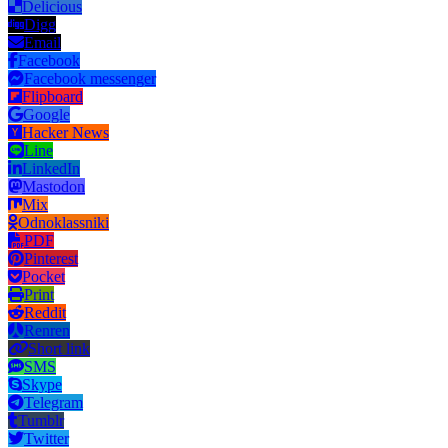
Delicious
Digg
Email
Facebook
Facebook messenger
Flipboard
Google
Hacker News
Line
LinkedIn
Mastodon
Mix
Odnoklassniki
PDF
Pinterest
Pocket
Print
Reddit
Renren
Short link
SMS
Skype
Telegram
Tumblr
Twitter