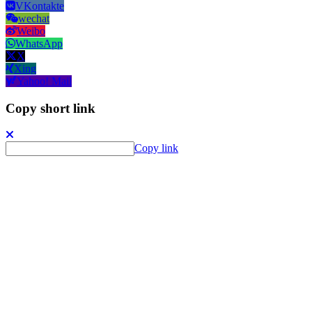
VKontakte
wechat
Weibo
WhatsApp
X
Xing
Yahoo! Mail
Copy short link
Copy link