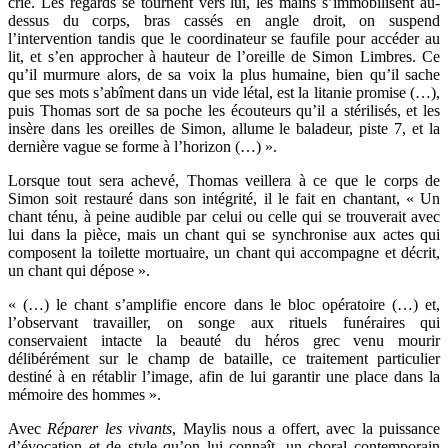
crié. Les regards se tournent vers lui, les mains s’immobilisent au-
dessus du corps, bras cassés en angle droit, on suspend
l’intervention tandis que le coordinateur se faufile pour accéder au
lit, et s’en approcher à hauteur de l’oreille de Simon Limbres. Ce
qu’il murmure alors, de sa voix la plus humaine, bien qu’il sache
que ses mots s’abîment dans un vide létal, est la litanie promise (…),
puis Thomas sort de sa poche les écouteurs qu’il a stérilisés, et les
insère dans les oreilles de Simon, allume le baladeur, piste 7, et la
dernière vague se forme à l’horizon (…) ».
Lorsque tout sera achevé, Thomas veillera à ce que le corps de
Simon soit restauré dans son intégrité, il le fait en chantant, « Un
chant ténu, à peine audible par celui ou celle qui se trouverait avec
lui dans la pièce, mais un chant qui se synchronise aux actes qui
composent la toilette mortuaire, un chant qui accompagne et décrit,
un chant qui dépose ».
« (…) le chant s’amplifie encore dans le bloc opératoire (…) et,
l’observant travailler, on songe aux rituels funéraires qui
conservaient intacte la beauté du héros grec venu mourir
délibérément sur le champ de bataille, ce traitement particulier
destiné à en rétablir l’image, afin de lui garantir une place dans la
mémoire des hommes ».
Avec
Réparer les vivants
, Maylis nous a offert, avec la puissance
d’évocation et de style qu’on lui connaît, un choral contemporain