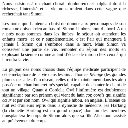
Nous assistons à un chant choral douloureux et palpitant dont la
richesse, l’intensité et la vie nous roulent dans cette vague que
recherchait tant Simon.
Les noms que l’auteur a choisi de donner aux personnages de son
roman ne doivent rien au hasard. Simon Limbres, tout d’abord. A un
r
près nous sommes dans les limbes, le séjour où attendent les
enfants morts, et ce
r
supplémentaire, c’est l’air qui manquera à
jamais à Simon qui s’enfonce dans la mort. Mais Simon va
conserver une partie de vie, remonter du séjour des morts en
explosant la sienne comme autant d’éclats de miroir chez ceux à qui
il rendra la vie.
La plupart des noms choisis dans l’équipe médicale participent de
cette métaphore de la vie dans les airs : Thomas
Rémige
(les grandes
plumes des ailes d’un oiseau, celles qui le maintiennent dans les airs)
possède un chardonneret très spécial, capable de chanter le chant de
tout un village. Quant à Cordelia Owl l’infirmière est doublement
signifiante : par son prénom qui vient du latin
cor, cordis
qui signifie
cœur
et par son nom,
Owl
qui signifie hibou, en anglais. L’oiseau de
nuit est d’ailleurs repris dans la dynastie de médecins, les Harfang
(la chouette Harfang est un grand rapace) dont un des membres
transplantera le corps de Simon alors que sa fille Alice aura assisté
au prélèvement du corps :