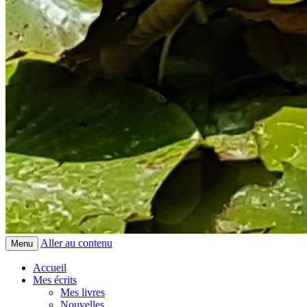
Aller au contenu
Menu
Accueil
Mes écrits
Mes livres
Nouvelles