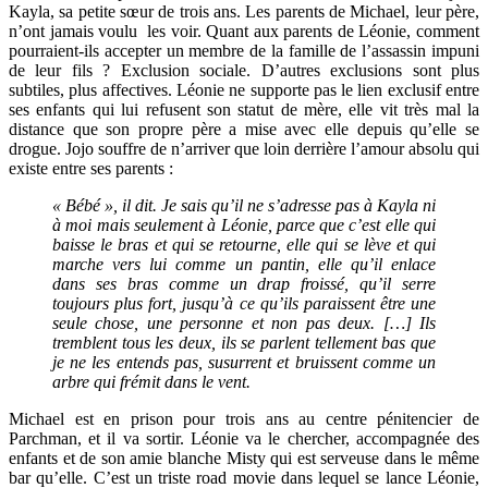
Kayla, sa petite sœur de trois ans. Les parents de Michael, leur père,
n’ont jamais voulu les voir. Quant aux parents de Léonie, comment
pourraient-ils accepter un membre de la famille de l’assassin impuni
de leur fils ? Exclusion sociale. D’autres exclusions sont plus
subtiles, plus affectives. Léonie ne supporte pas le lien exclusif entre
ses enfants qui lui refusent son statut de mère, elle vit très mal la
distance que son propre père a mise avec elle depuis qu’elle se
drogue. Jojo souffre de n’arriver que loin derrière l’amour absolu qui
existe entre ses parents :
« Bébé », il dit. Je sais qu’il ne s’adresse pas à Kayla ni
à moi mais seulement à Léonie, parce que c’est elle qui
baisse le bras et qui se retourne, elle qui se lève et qui
marche vers lui comme un pantin, elle qu’il enlace
dans ses bras comme un drap froissé, qu’il serre
toujours plus fort, jusqu’à ce qu’ils paraissent être une
seule chose, une personne et non pas deux. […] Ils
tremblent tous les deux, ils se parlent tellement bas que
je ne les entends pas, susurrent et bruissent comme un
arbre qui frémit dans le vent.
Michael est en prison pour trois ans au centre pénitencier de
Parchman, et il va sortir. Léonie va le chercher, accompagnée des
enfants et de son amie blanche Misty qui est serveuse dans le même
bar qu’elle. C’est un triste road movie dans lequel se lance Léonie,