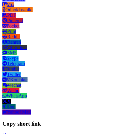
Mix
Odnoklassniki
PDF
Pinterest
Pocket
Print
Reddit
Renren
Short link
SMS
Skype
Telegram
Tumblr
Twitter
VKontakte
wechat
Weibo
WhatsApp
X
Xing
Yahoo! Mail
Copy short link