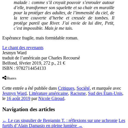
malade : comme s’il croyait pouvoir s’enrouler autour
d’elle, transformer son squelette et sa chair en muraille
pour la protéger des adultes, de l’immensité du ciel, de
la terre couverte d’herbe et creusée de tombes. Il
protège pareil que River. J’ai envie de lui dire, Petit,
c’est impossible. Mais je me tais.
Espérance fragile, mais formidable roman.
Le chant des revenants
Jesmyn Ward
traduit de l’américain par Charles Recoursé
Belfond, février 2019, 272 p., 21 €
ISBN : 9782714454133
Shares
Cette entrée a été publiée dans
Critiques
,
Société
, et marquée avec
Jesmyn Ward
,
Littérature américaine
,
Racisme
,
Sud des États-Unis
,
le
16 août 2019
par
Nicole Giroud
.
Navigation des articles
←
Le cas singulier de Benjamin T. : réflexions sur une uchronie
Les
furtifs d’Alain Damasio en pleine lumière
→