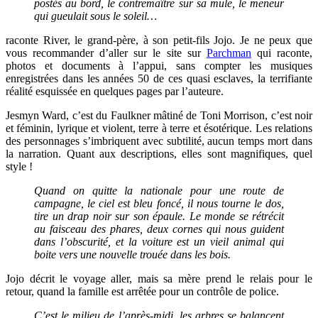
postés au bord, le contremaître sur sa mule, le meneur
qui gueulait sous le soleil…
raconte River, le grand-père, à son petit-fils Jojo. Je ne peux que
vous recommander d’aller sur le site sur
Parchman
qui raconte,
photos et documents à l’appui, sans compter les musiques
enregistrées dans les années 50 de ces quasi esclaves, la terrifiante
réalité esquissée en quelques pages par l’auteure.
Jesmyn Ward, c’est du Faulkner mâtiné de Toni Morrison, c’est noir
et féminin, lyrique et violent, terre à terre et ésotérique. Les relations
des personnages s’imbriquent avec subtilité, aucun temps mort dans
la narration. Quant aux descriptions, elles sont magnifiques, quel
style !
Quand on quitte la nationale pour une route de
campagne, le ciel est bleu foncé, il nous tourne le dos,
tire un drap noir sur son épaule. Le monde se rétrécit
au faisceau des phares, deux cornes qui nous guident
dans l’obscurité, et la voiture est un vieil animal qui
boite vers une nouvelle trouée dans les bois.
Jojo décrit le voyage aller, mais sa mère prend le relais pour le
retour, quand la famille est arrêtée pour un contrôle de police.
C’est le milieu de l’après-midi, les arbres se balancent