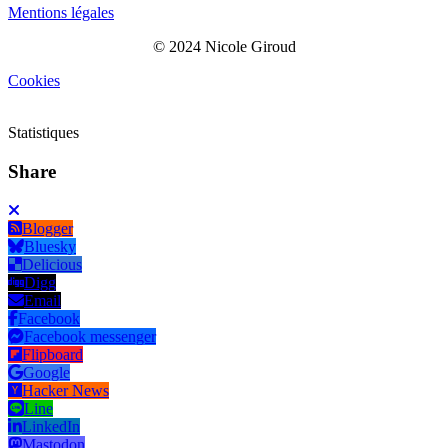
Mentions légales
© 2024 Nicole Giroud
Cookies
Statistiques
Share
Blogger
Bluesky
Delicious
Digg
Email
Facebook
Facebook messenger
Flipboard
Google
Hacker News
Line
LinkedIn
Mastodon