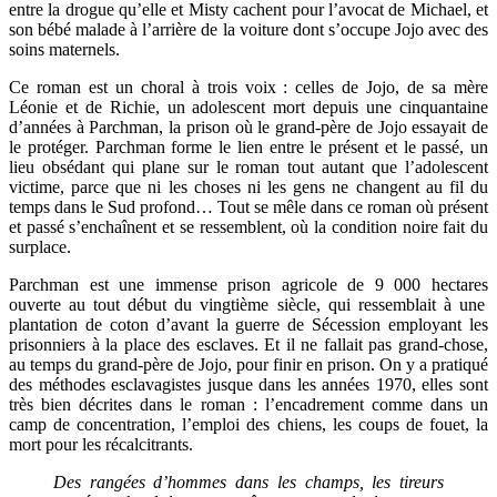
entre la drogue qu’elle et Misty cachent pour l’avocat de Michael, et
son bébé malade à l’arrière de la voiture dont s’occupe Jojo avec des
soins maternels.
Ce roman est un choral à trois voix : celles de Jojo, de sa mère
Léonie et de Richie, un adolescent mort depuis une cinquantaine
d’années à Parchman, la prison où le grand-père de Jojo essayait de
le protéger. Parchman forme le lien entre le présent et le passé, un
lieu obsédant qui plane sur le roman tout autant que l’adolescent
victime, parce que ni les choses ni les gens ne changent au fil du
temps dans le Sud profond… Tout se mêle dans ce roman où présent
et passé s’enchaînent et se ressemblent, où la condition noire fait du
surplace.
Parchman est une
immense prison agricole
de 9 000 hectares
ouverte
au tout début du vingtième siècle
,
qui
ressemblait à une
plantation de coton d’avant la guerre de Sécession employant les
prisonniers à la place des esclaves.
Et il ne fallait pas grand-chose,
au temps du grand-père de Jojo, pour finir en prison.
O
n y
a pratiqué
des méthodes esclavagistes jusque dans les années 1970, elles sont
très bien décrites dans le roman : l’encadrement comme dans un
camp de concentration, l’emploi des chiens, les coups de fouet, la
mort pour les récalcitrants.
Des rangées d’hommes dans les champs, les tireurs