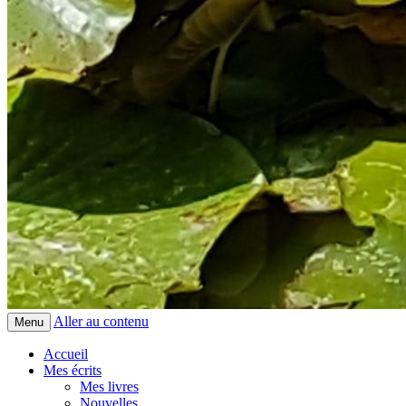
Aller au contenu
Menu
Accueil
Mes écrits
Mes livres
Nouvelles