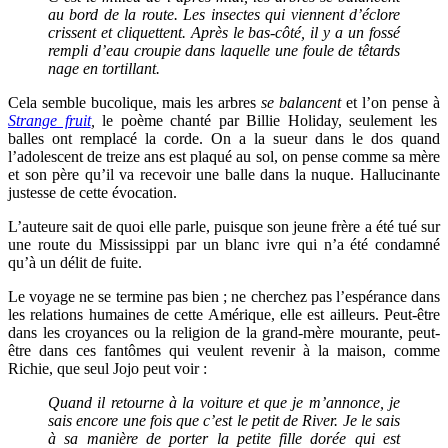
au bord de la route. Les insectes qui viennent d’éclore
crissent et cliquettent. Après le bas-côté, il y a un fossé
rempli d’eau croupie dans laquelle une foule de têtards
nage en tortillant.
Cela semble bucolique, mais les arbres
se balancent
et l’on pense à
Strange fruit
,
le poème chanté par Billie Holiday, seulement les
balles ont remplacé la corde. On a la sueur dans le dos quand
l’adolescent de treize ans est plaqué au sol, on pense comme sa mère
et son père qu’il va recevoir une balle dans la nuque. Hallucinante
justesse de cette évocation.
L’auteure sait de quoi elle parle, puisque son jeune frère a été tué sur
une route du Mississippi par un blanc ivre qui n’a été condamné
qu’à un délit de fuite.
Le voyage ne se termine pas bien ; ne cherchez pas l’espérance dans
les relations humaines de cette Amérique, elle est ailleurs. Peut-être
dans les croyances ou la religion de la grand-mère mourante, peut-
être dans ces fantômes qui veulent revenir à la maison, comme
Richie, que seul Jojo peut voir :
Quand il retourne à la voiture et que je m’annonce, je
sais encore une fois que c’est le petit de River. Je le sais
à sa manière de porter la petite fille dorée qui est