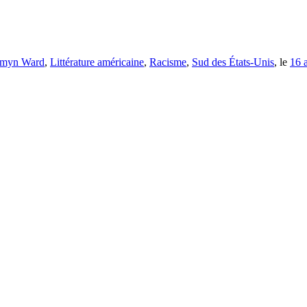
smyn Ward
,
Littérature américaine
,
Racisme
,
Sud des États-Unis
, le
16 