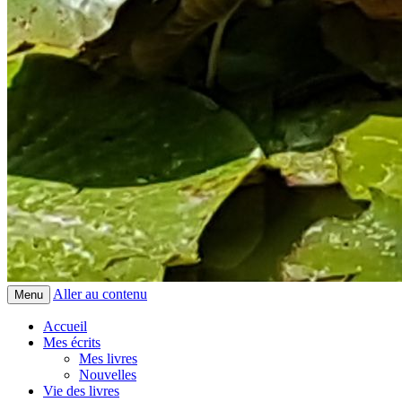
Aller au contenu
Menu
Accueil
Mes écrits
Mes livres
Nouvelles
Vie des livres