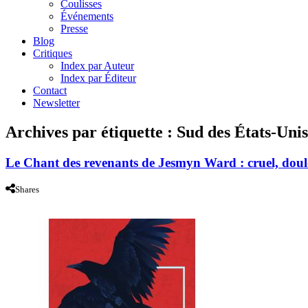
Coulisses
Événements
Presse
Blog
Critiques
Index par Auteur
Index par Éditeur
Contact
Newsletter
Archives par étiquette :
Sud des États-Unis
Le Chant des revenants de Jesmyn Ward : cruel, doul
Shares