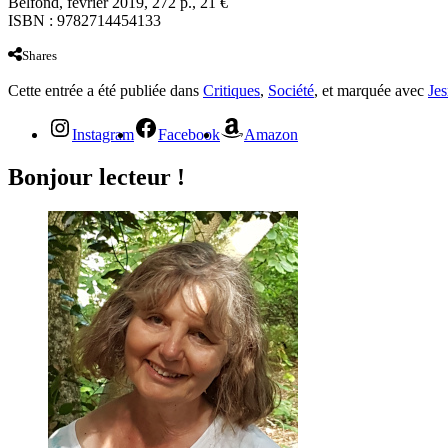
Belfond, février 2019, 272 p., 21 €
ISBN : 9782714454133
Shares
Cette entrée a été publiée dans
Critiques
,
Société
, et marquée avec
Je
Instagram
Facebook
Amazon
Bonjour lecteur !