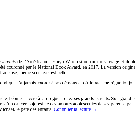
evenants
de l’Américaine Jesmyn Ward
est un roman sauvage et dou
 été couronné par le National Book Award, en 2017. La version origi­nal
française, même si celle-ci est belle.
ond qui n’a jamais exorcisé ses démons et où le racisme règne toujours
a mère Léonie
–
accro à la drogue – chez ses grands-parents. Son grand pèr
d’un cancer. Jojo est né des amours adolescentes de ses parents, peu de
 Michael, le père des enfants.
Continuer la lecture
→