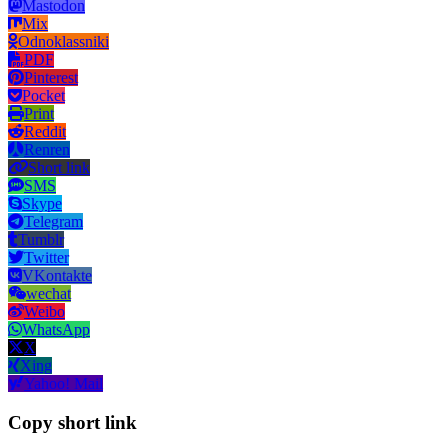
Mastodon
Mix
Odnoklassniki
PDF
Pinterest
Pocket
Print
Reddit
Renren
Short link
SMS
Skype
Telegram
Tumblr
Twitter
VKontakte
wechat
Weibo
WhatsApp
X
Xing
Yahoo! Mail
Copy short link