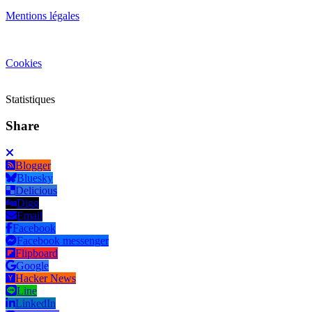
Mentions légales
Cookies
Statistiques
Share
Blogger
Bluesky
Delicious
Digg
Email
Facebook
Facebook messenger
Flipboard
Google
Hacker News
Line
LinkedIn