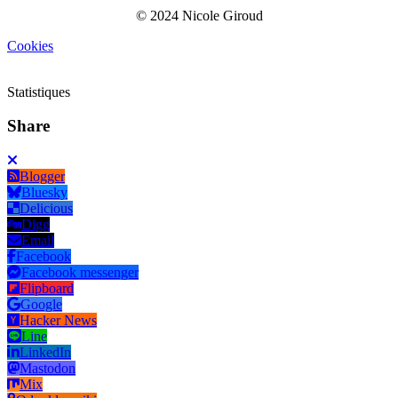
© 2024 Nicole Giroud
Cookies
Statistiques
Share
Blogger
Bluesky
Delicious
Digg
Email
Facebook
Facebook messenger
Flipboard
Google
Hacker News
Line
LinkedIn
Mastodon
Mix