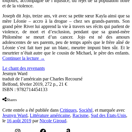
toujours, accompagné de l’injustice, du rejet de la population noire
et de la violence.
Joseph dit Jojo, treize ans, vit avec sa petite sœur Kayla ainsi que sa
mère Léonie
–
accro à la drogue – chez ses grands-parents. Son
grand père River lui apprend la vie à travers ses récits qui parlent de
violence, de mort et d’exclusion, pendant que sa grand-mère
Philomène se meurt d’un cancer. Jojo est né des amours
adolescentes de ses parents, peu de temps après que le frère aîné de
Léonie s’est fait tuer par un blanc, meurtre impuni bien sûr. Et le
meurtrier n’était autre que le cousin de Michael, le père des enfants.
Continuer la lecture
→
Le chant des revenants
Jesmyn Ward
traduit de l’américain par Charles Recoursé
Belfond, février 2019, 272 p., 21 €
ISBN : 9782714454133
Shares
Cette entrée a été publiée dans
Critiques
,
Société
, et marquée avec
Jesmyn Ward
,
Littérature américaine
,
Racisme
,
Sud des États-Unis
,
le
16 août 2019
par
Nicole Giroud
.