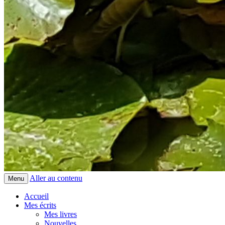
Aller au contenu
Menu
Accueil
Mes écrits
Mes livres
Nouvelles