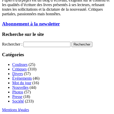
Papiers d'arpèges
est un blog d’écrivain, exigeant sur le contenu et
les qualités d’écriture des livres présentés à ses lecteurs, refusant
toutes les sollicitations et la dictature de la nouveauté. Critiques
partiales, passionnées mais honnêtes.
Abonnement à la newsletter
Recherche sur le site
Rechercher :
Catégories
Coulisses
(25)
Critiques
(310)
Divers
(57)
Événements
(46)
Mot du jour
(16)
Nouvelles
(44)
Photos
(57)
Presse
(18)
Société
(233)
Mentions légales