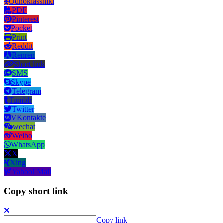
Odnoklassniki
PDF
Pinterest
Pocket
Print
Reddit
Renren
Short link
SMS
Skype
Telegram
Tumblr
Twitter
VKontakte
wechat
Weibo
WhatsApp
X
Xing
Yahoo! Mail
Copy short link
Copy link