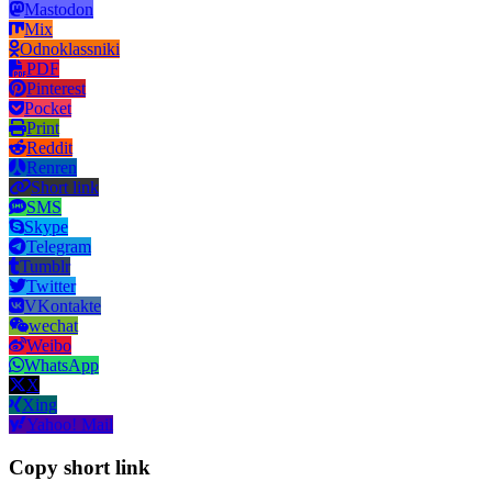
Mastodon
Mix
Odnoklassniki
PDF
Pinterest
Pocket
Print
Reddit
Renren
Short link
SMS
Skype
Telegram
Tumblr
Twitter
VKontakte
wechat
Weibo
WhatsApp
X
Xing
Yahoo! Mail
Copy short link