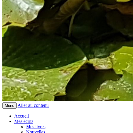
Aller au contenu
Menu
Accueil
Mes écrits
Mes livres
Nouvelles