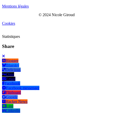
Mentions légales
© 2024 Nicole Giroud
Cookies
Statistiques
Share
Blogger
Bluesky
Delicious
Digg
Email
Facebook
Facebook messenger
Flipboard
Google
Hacker News
Line
LinkedIn