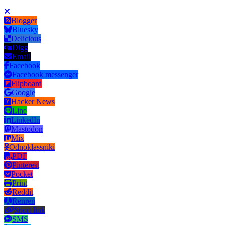
Blogger
Bluesky
Delicious
Digg
Email
Facebook
Facebook messenger
Flipboard
Google
Hacker News
Line
LinkedIn
Mastodon
Mix
Odnoklassniki
PDF
Pinterest
Pocket
Print
Reddit
Renren
Short link
SMS