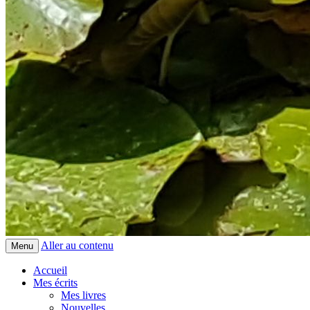
Aller au contenu
Menu
Accueil
Mes écrits
Mes livres
Nouvelles