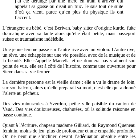
j’ai été dérangé par une mère en train d’arriver qui
appelait sa gosse ou disait un truc. Je sais tout de suite
d’où ça vient, parce qu’en plus du physique ils ont
l’accent.
L’étrangère au bébé, c’est Berivan, baby sitter d’origine kurde, fuite
dramatique avec sa tante alors qu’elle était petite, mais passeport
suisse et traumatisme indélébile.
Une jeune femme passe sur l’autre rive avec un violon. L’autre rive,
un rêve, une échappée sur une vie possible, avec de la musique et de
la beauté. Elle s’appelle Marcella et ne donnera pas vraiment son
point de vue, elle est à côté de l’histoire, comme une ouverture pour
Steve dans sa vie fermée.
La dernière personne est la vieille dame ; elle a vu le drame de loin,
sur son balcon, alors qu’elle préparait sa mort, c’est elle qui a donné
l’alerte au pêcheur.
Des vies minuscules à Yverdon, petite ville paisible du canton de
Vaud. Des vies douloureuses, chahutées, où la solitude raisonne en
basse continue.
Quant à l’écriture, chapeau madame Gilliard, du Raymond Queneau
féminin, moins de jeu, plus de profondeur et une empathie profonde.
On ne peut que s’incliner devant l’adéquation absolue entre les