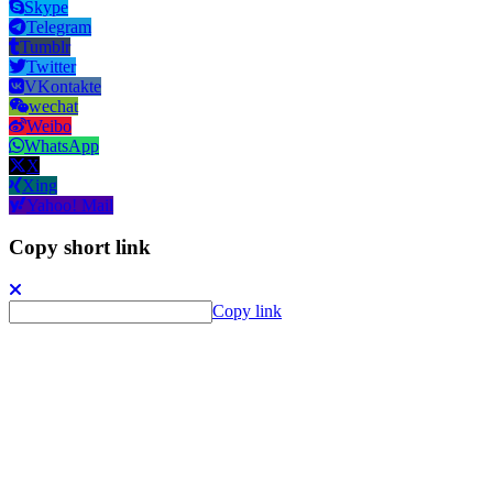
Skype
Telegram
Tumblr
Twitter
VKontakte
wechat
Weibo
WhatsApp
X
Xing
Yahoo! Mail
Copy short link
Copy link