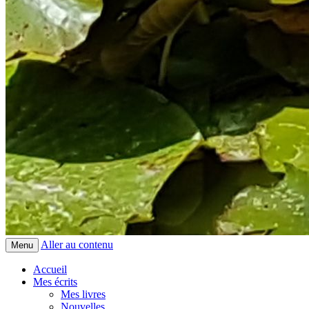
Aller au contenu
Menu
Accueil
Mes écrits
Mes livres
Nouvelles