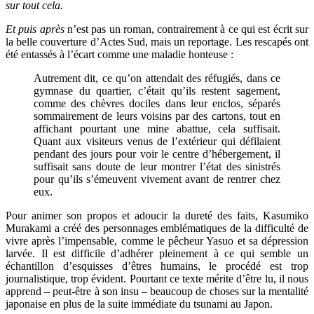
sur tout cela.
Et puis après
n’est pas un roman, contrairement à ce qui est écrit sur
la belle couverture d’Actes Sud, mais un reportage. Les rescapés ont
été entassés à l’écart comme une maladie honteuse :
Autrement dit, ce qu’on attendait des réfugiés, dans ce
gymnase du quartier, c’était qu’ils restent sagement,
comme des chèvres dociles dans leur enclos, séparés
sommairement de leurs voisins par des cartons, tout en
affichant pourtant une mine abattue, cela suffisait.
Quant aux visiteurs venus de l’extérieur qui défilaient
pendant des jours pour voir le centre d’hébergement, il
suffisait sans doute de leur montrer l’état des sinistrés
pour qu’ils s’émeuvent vivement avant de rentrer chez
eux.
Pour animer son propos et adoucir la dureté des faits, Kasumiko
Murakami a créé des personnages emblématiques de la difficulté de
vivre après l’impensable, comme le pêcheur Yasuo et sa dépression
larvée. Il est difficile d’adhérer pleinement à ce qui semble un
échantillon d’esquisses d’êtres humains, le procédé est trop
journalistique, trop évident. Pourtant ce texte mérite d’être lu, il nous
apprend – peut-être à son insu – beaucoup de choses
sur la mentalité
japonaise
en plus de la suite immédiate du tsunami au Japon.