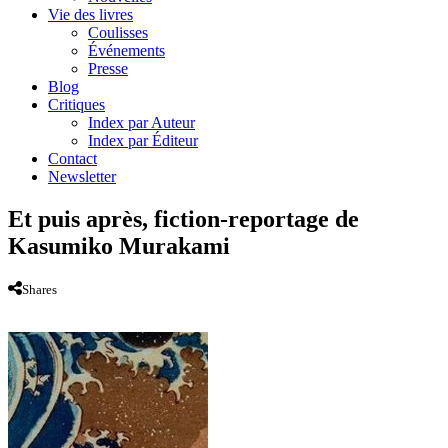
Vie des livres
Coulisses
Événements
Presse
Blog
Critiques
Index par Auteur
Index par Éditeur
Contact
Newsletter
Et puis après, fiction-reportage de
Kasumiko Murakami
Shares