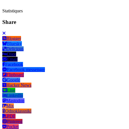
Statistiques
Share
Blogger
Bluesky
Delicious
Digg
Email
Facebook
Facebook messenger
Flipboard
Google
Hacker News
Line
LinkedIn
Mastodon
Mix
Odnoklassniki
PDF
Pinterest
Pocket