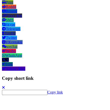
Print
Reddit
Renren
Short link
SMS
Skype
Telegram
Tumblr
Twitter
VKontakte
wechat
Weibo
WhatsApp
X
Xing
Yahoo! Mail
Copy short link
Copy link