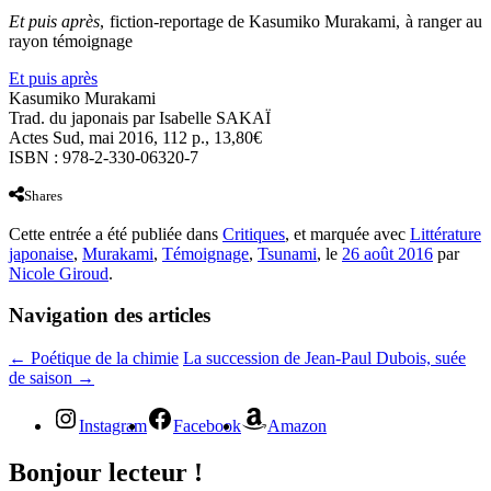
Et puis après
, fiction-reportage de Kasumiko Murakami, à ranger au
rayon témoignage
Et puis après
Kasumiko Murakami
Trad. du japonais par Isabelle SAKAÏ
Actes Sud, mai 2016, 112 p., 13,80€
ISBN : 978-2-330-06320-7
Shares
Cette entrée a été publiée dans
Critiques
, et marquée avec
Littérature
japonaise
,
Murakami
,
Témoignage
,
Tsunami
, le
26 août 2016
par
Nicole Giroud
.
Navigation des articles
←
Poétique de la chimie
La succession de Jean-Paul Dubois, suée
de saison
→
Instagram
Facebook
Amazon
Bonjour lecteur !