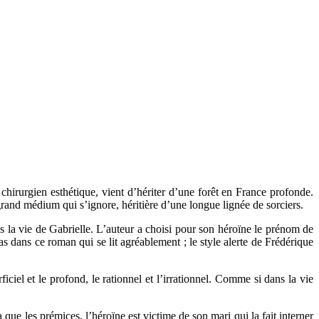
chirurgien esthétique, vient d’hériter d’une forêt en France profonde.
grand médium qui s’ignore, héritière d’une longue lignée de sorciers.
ns la vie de Gabrielle. L’auteur a choisi pour son héroïne le prénom de
as dans ce roman qui se lit agréablement ; le style alerte de Frédérique
iciel et le profond, le rationnel et l’irrationnel. Comme si dans la vie
que les prémices, l’héroïne est victime de son mari qui la fait interner