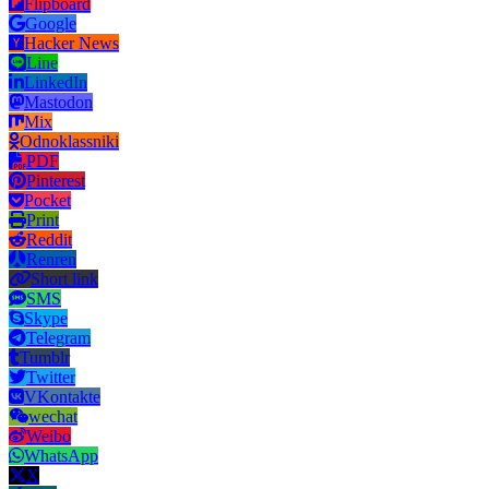
Flipboard
Google
Hacker News
Line
LinkedIn
Mastodon
Mix
Odnoklassniki
PDF
Pinterest
Pocket
Print
Reddit
Renren
Short link
SMS
Skype
Telegram
Tumblr
Twitter
VKontakte
wechat
Weibo
WhatsApp
X