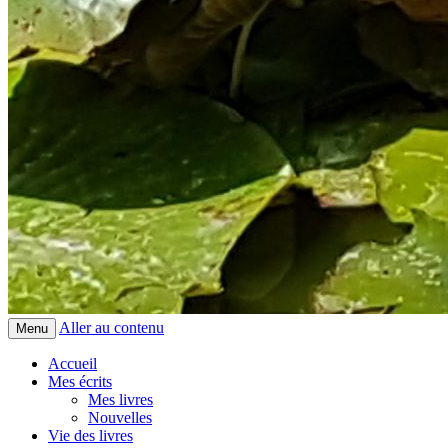
Aller au contenu
Menu
Accueil
Mes écrits
Mes livres
Nouvelles
Vie des livres