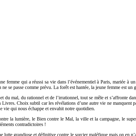
ne femme qui a réussi sa vie dans l’événementiel à Paris, mariée à un 
ien ne se passe comme prévu. La forêt est hantée, la jeune femme est un 
t du mal, du rationnel et de l’irrationnel, tout se mêle et s’affronte da
es Livres. Choix subtil car les révélations d’une autre vie ne manquent p
e vie qui nous échappe et envahit notre quotidien.
re la lumière, le Bien contre le Mal, la ville et la campagne, le superf
léments contradictoires !
 lutte grandiose et définitive contre le sorcier maléfique mais on en n’a 