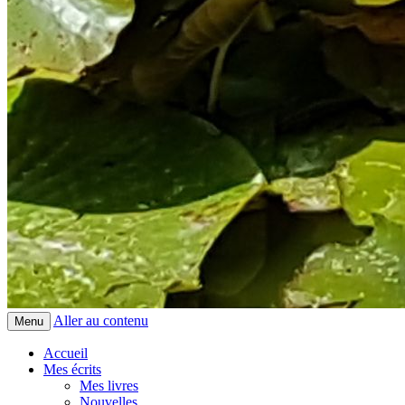
Aller au contenu
Menu
Accueil
Mes écrits
Mes livres
Nouvelles