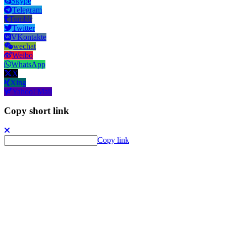
Skype
Telegram
Tumblr
Twitter
VKontakte
wechat
Weibo
WhatsApp
X
Xing
Yahoo! Mail
Copy short link
Copy link