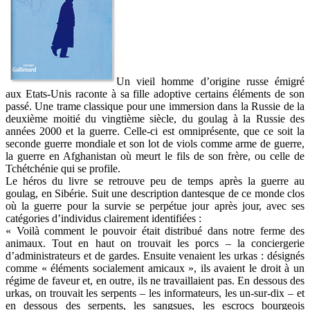
Un vieil homme d’origine russe émigré
aux Etats-Unis raconte à sa fille adoptive certains éléments de son
passé. Une trame classique pour une immersion dans la Russie de la
deuxième moitié du vingtième siècle, du goulag à la Russie des
années 2000 et la guerre. Celle-ci est omniprésente, que ce soit la
seconde guerre mondiale et son lot de viols comme arme de guerre,
la guerre en Afghanistan où meurt le fils de son frère, ou celle de
Tchétchénie qui se profile.
Le héros du livre se retrouve peu de temps après la guerre au
goulag, en Sibérie. Suit une description dantesque de ce monde clos
où la guerre pour la survie se perpétue jour après jour, avec ses
catégories d’individus clairement identifiées :
« Voilà comment le pouvoir était distribué dans notre ferme des
animaux. Tout en haut on trouvait les porcs – la conciergerie
d’administrateurs et de gardes. Ensuite venaient les urkas : désignés
comme « éléments socialement amicaux », ils avaient le droit à un
régime de faveur et, en outre, ils ne travaillaient pas. En dessous des
urkas, on trouvait les serpents – les informateurs, les un-sur-dix – et
en dessous des serpents, les sangsues, les escrocs bourgeois