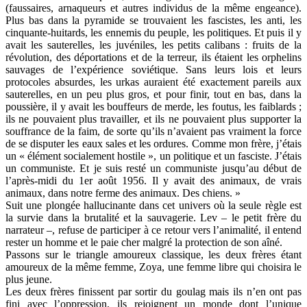
(faussaires, arnaqueurs et autres individus de la même engeance).
Plus bas dans la pyramide se trouvaient les fascistes, les anti, les
cinquante-huitards, les ennemis du peuple, les politiques. Et puis il y
avait les sauterelles, les juvéniles, les petits calibans : fruits de la
révolution, des déportations et de la terreur, ils étaient les orphelins
sauvages de l’expérience soviétique. Sans leurs lois et leurs
protocoles absurdes, les urkas auraient été exactement pareils aux
sauterelles, en un peu plus gros, et pour finir, tout en bas, dans la
poussière, il y avait les bouffeurs de merde, les foutus, les faiblards ;
ils ne pouvaient plus travailler, et ils ne pouvaient plus supporter la
souffrance de la faim, de sorte qu’ils n’avaient pas vraiment la force
de se disputer les eaux sales et les ordures. Comme mon frère, j’étais
un « élément socialement hostile », un politique et un fasciste. J’étais
un communiste. Et je suis resté un communiste jusqu’au début de
l’après-midi du 1er août 1956. Il y avait des animaux, de vrais
animaux, dans notre ferme des animaux. Des chiens. »
Suit une plongée hallucinante dans cet univers où la seule règle est
la survie dans la brutalité et la sauvagerie. Lev – le petit frère du
narrateur –, refuse de participer à ce retour vers l’animalité, il entend
rester un homme et le paie cher malgré la protection de son aîné.
Passons sur le triangle amoureux classique, les deux frères étant
amoureux de la même femme, Zoya, une femme libre qui choisira le
plus jeune.
Les deux frères finissent par sortir du goulag mais ils n’en ont pas
fini avec l’oppression, ils rejoignent un monde dont l’unique