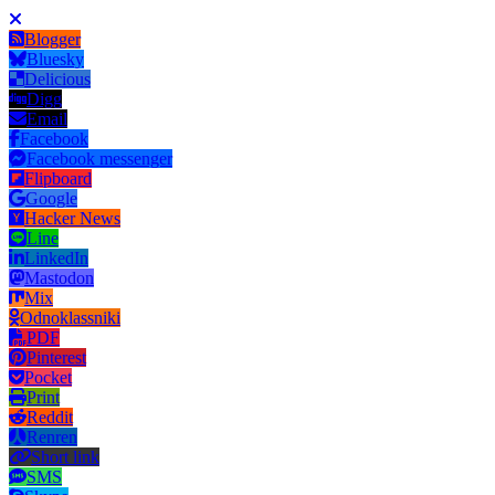
Blogger
Bluesky
Delicious
Digg
Email
Facebook
Facebook messenger
Flipboard
Google
Hacker News
Line
LinkedIn
Mastodon
Mix
Odnoklassniki
PDF
Pinterest
Pocket
Print
Reddit
Renren
Short link
SMS