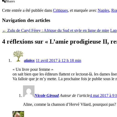
Shares
Cette entrée a été publiée dans
Critiques
, et marquée avec
Naples
,
Rom
Navigation des articles
←
Zulu de Caryl Férey : Afrique du Sud et style en ligne de mire
Lapi
4 réflexions sur «
L’amie prodigieuse II, re
alainx
11 avril 2017 à 12 h 18 min
« Un livre pour femme »
on sait bien que les éditeurs flattent ce lectorat-là. les dames li
Va falloir que je m’y mette. La prochaine fois je publie sous l
Nicole Giroud
Auteur de l’article
4 mai 2017 à 9 
Aline, comme la chanson d’Hervé Vilard, pourquoi pas? M