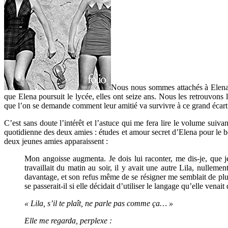
Nous nous sommes attachés à Elena 
que Elena poursuit le lycée, elles ont seize ans. Nous les retrouvon
que l’on se demande comment leur amitié va survivre à ce grand écart
C’est sans doute l’intérêt et l’astuce qui me fera lire le volume sui
quotidienne des deux amies : études et amour secret d’Elena pour le be
deux jeunes amies apparaissent :
Mon angoisse augmenta. Je dois lui raconter, me dis-je, que je 
travaillait du matin au soir, il y avait une autre Lila, nulleme
davantage, et son refus même de se résigner me semblait de plu
se passerait-il si elle décidait d’utiliser le langage qu’elle ven
« Lila, s’il te plaît, ne parle pas comme ça… »
Elle me regarda, perplexe :