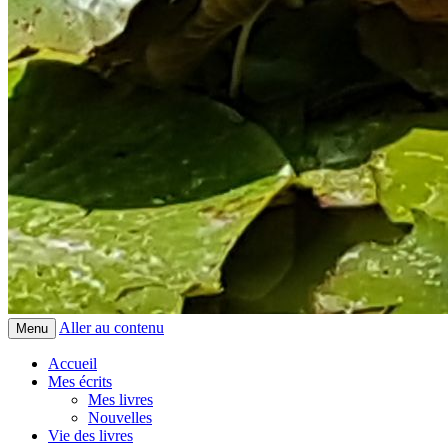
Aller au contenu
Menu
Accueil
Mes écrits
Mes livres
Nouvelles
Vie des livres