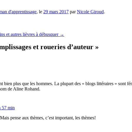
an d'apprentissage
, le
29 mars 2017
par
Nicole Giroud
.
ns et autres lièvres à débusquer
→
mplissages et roueries d’auteur
»
sent bien plus que les hommes. La plupart des « blogs littéraires » sont fé
e nom de Aline Rohand.
h 57 min
ais pense aux thèmes, c’est important, les thèmes!