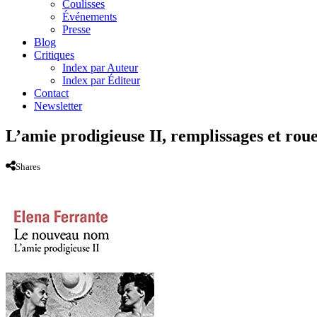
Coulisses
Événements
Presse
Blog
Critiques
Index par Auteur
Index par Éditeur
Contact
Newsletter
L’amie prodigieuse II, remplissages et rou
Shares