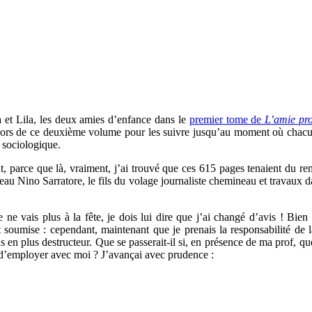
et Lila, les deux amies d’enfance dans le
premier tome de
L’amie pro
s lors de ce deuxième volume pour les suivre jusqu’au moment où chacune
 sociologique.
vant, parce que là, vraiment, j’ai trouvé que ces 615 pages tenaient du 
au Nino Sarratore, le fils du volage journaliste chemineau et travaux dan
ne vais plus à la fête, je dois lui dire que j’ai changé d’avis ! Bien s
nt soumise : cependant, maintenant que je prenais la responsabilité de 
s en plus destructeur. Que se passerait-il si, en présence de ma prof,
ait d’employer avec moi ? J’avançai avec prudence :