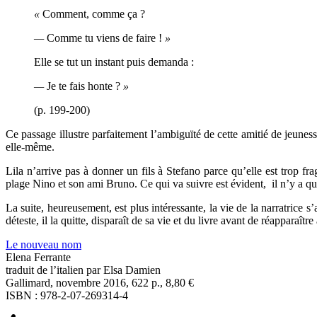
«
Comment, comme ça ?
—
Comme tu viens de faire !
»
Elle se tut un instant puis demanda :
—
Je te fais honte ?
»
(p. 199-200)
Ce passage illustre parfaitement l’ambiguïté de cette amitié de jeunes
elle-même.
Lila n’arrive pas à donner un fils à Stefano parce qu’elle est trop f
plage Nino et son ami Bruno. Ce qui va suivre est évident, il n’y a q
La suite, heureusement, est plus intéressante, la vie de la narratrice 
déteste, il la quitte, disparaît de sa vie et du livre avant de réapparaît
Le nouveau nom
Elena Ferrante
traduit de l’italien par Elsa Damien
Gallimard, novembre 2016, 622 p., 8,80 €
ISBN : 978-2-07-269314-4