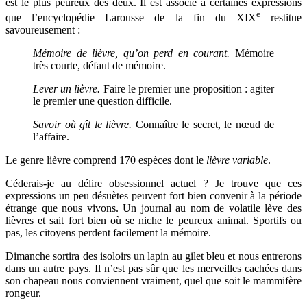
est le plus peureux des deux. Il est associé à certaines expressions
e
que l’encyclopédie Larousse de la fin du XIX
restitue
savoureusement :
Mémoire de lièvre, qu’on perd en courant.
Mémoire
très courte, défaut de mémoire.
Lever un lièvre.
Faire le premier une proposition : agiter
le premier une question difficile.
Savoir où gît le lièvre.
Connaître le secret, le nœud de
l’affaire.
Le genre lièvre comprend 170 espèces dont
le
lièvre variable
.
Céderais-je au délire obsessionnel actuel ? Je trouve que ces
expressions un peu désuètes peuvent fort bien convenir à la période
étrange que nous vivons. Un journal au nom de volatile lève des
lièvres et sait fort bien où se niche le peureux animal. Sportifs ou
pas, les citoyens perdent facilement la mémoire.
Dimanche sortira des isoloirs un lapin au gilet bleu et nous entrerons
dans un autre pays. Il n’est pas sûr que les merveilles cachées dans
son chapeau nous conviennent vraiment, quel que soit le mammifère
rongeur.