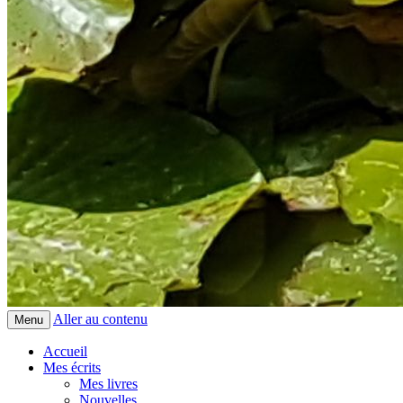
Aller au contenu
Menu
Accueil
Mes écrits
Mes livres
Nouvelles