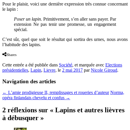
Pour le plaisir, voici une dernière expression très connue concernant
le lapin :
Poser un lapin.
Primitivement, s’en aller sans payer. Par
extension Ne pas tenir une promesse, un engagement
spécial.
C’est sûr, quel que soit le résultat qui sortira des urnes, nous avons
l’habitude des lapins.
Shares
Cette entrée a été publiée dans
Société
, et marquée avec
Elections
présidentielles
,
Lapin
,
Lievre
, le
2 mai 2017
par
Nicole Giroud
.
Navigation des articles
←
L’amie prodigieuse II, remplissages et roueries d’auteur
Norma,
opéra finlandais chevelu et confus
→
2 réflexions sur «
Lapins et autres lièvres
à débusquer
»