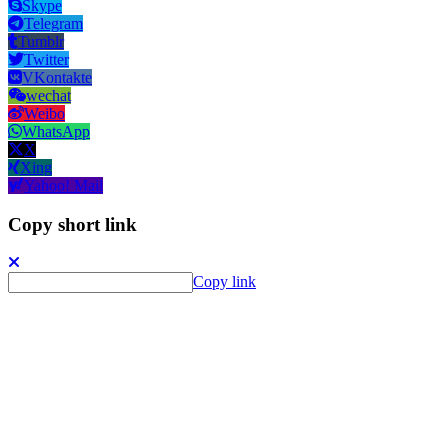
Skype
Telegram
Tumblr
Twitter
VKontakte
wechat
Weibo
WhatsApp
X
Xing
Yahoo! Mail
Copy short link
Copy link