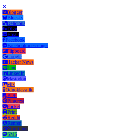
Blogger
Bluesky
Delicious
Digg
Email
Facebook
Facebook messenger
Flipboard
Google
Hacker News
Line
LinkedIn
Mastodon
Mix
Odnoklassniki
PDF
Pinterest
Pocket
Print
Reddit
Renren
Short link
SMS