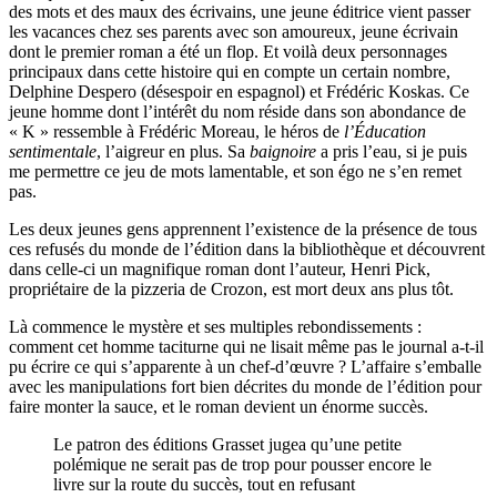
des mots et des maux des écrivains, une jeune éditrice vient passer
les vacances chez ses parents avec son amoureux, jeune écrivain
dont le premier roman a été un flop. Et voilà deux personnages
principaux dans cette histoire qui en compte un certain nombre,
Delphine Despero (désespoir en espagnol) et Frédéric Koskas. Ce
jeune homme dont l’intérêt du nom réside dans son abondance de
« K » ressemble à Frédéric Moreau, le héros de
l’Éducation
sentimentale
,
l’aigreur en plus. Sa
baignoire
a pris l’eau, si je puis
me permettre ce jeu de mots lamentable, et son égo ne s’en remet
pas.
Les deux jeunes gens apprennent l’existence de la présence de tous
ces refusés du monde de l’édition dans la bibliothèque et découvrent
dans celle-ci un magnifique roman dont l’auteur, Henri Pick,
propriétaire de la pizzeria de Crozon, est mort deux ans plus tôt.
Là commence le mystère et ses multiples rebondissements :
comment cet homme taciturne qui ne lisait même pas le journal a-t-il
pu écrire ce qui s’apparente à un chef-d’
œ
uvre ? L’affaire s’emballe
avec les manipulations fort bien décrites du monde de l’édition pour
faire monter la sauce, et le roman devient un énorme succès.
Le patron des éditions Grasset jugea qu’une petite
polémique ne serait pas de trop pour pousser encore le
livre sur la route du succès, tout en refusant