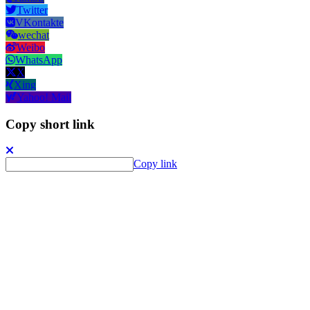
Twitter
VKontakte
wechat
Weibo
WhatsApp
X
Xing
Yahoo! Mail
Copy short link
Copy link