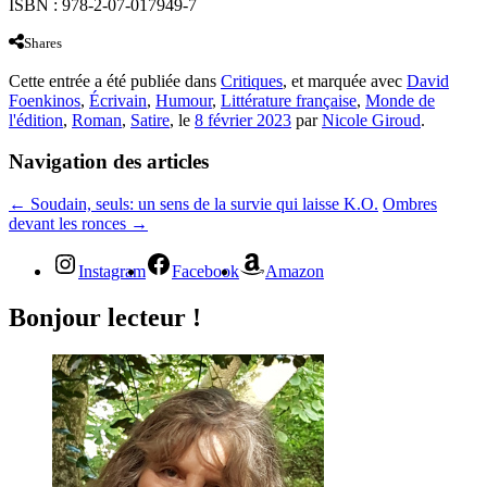
ISBN : 978-2-07-017949-7
Shares
Cette entrée a été publiée dans
Critiques
, et marquée avec
David
Foenkinos
,
Écrivain
,
Humour
,
Littérature française
,
Monde de
l'édition
,
Roman
,
Satire
, le
8 février 2023
par
Nicole Giroud
.
Navigation des articles
←
Soudain, seuls: un sens de la survie qui laisse K.O.
Ombres
devant les ronces
→
Instagram
Facebook
Amazon
Bonjour lecteur !