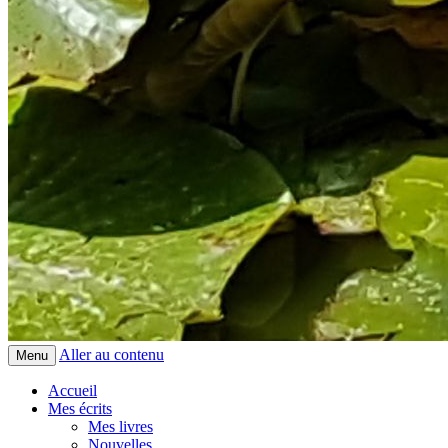
Aller au contenu
Menu
Accueil
Mes écrits
Mes livres
Nouvelles