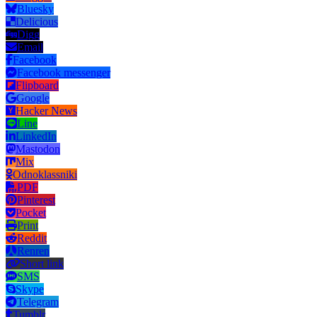
Bluesky
Delicious
Digg
Email
Facebook
Facebook messenger
Flipboard
Google
Hacker News
Line
LinkedIn
Mastodon
Mix
Odnoklassniki
PDF
Pinterest
Pocket
Print
Reddit
Renren
Short link
SMS
Skype
Telegram
Tumblr