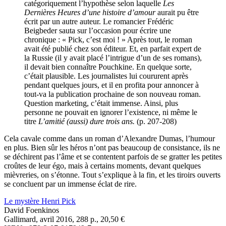
catégoriquement l’hypothèse selon laquelle
Les
Dernières Heures d’une histoire d’amour
aurait pu être
écrit par un autre auteur. Le romancier Frédéric
Beigbeder sauta sur l’occasion pour écrire une
chronique : « Pick, c’est moi ! » Après tout, le roman
avait été publié chez son éditeur. Et, en parfait expert de
la Russie (il y avait placé l’intrigue d’un de ses romans),
il devait bien connaître Pouchkine. En quelque sorte,
c’était plausible. Les journalistes lui coururent après
pendant quelques jours, et il en profita pour annoncer à
tout-va la publication prochaine de son nouveau roman.
Question marketing, c’était immense. Ainsi, plus
personne ne pouvait en ignorer l’existence, ni même le
titre
L’amitié (aussi) dure trois ans.
(p. 207-208)
Cela cavale comme dans un roman d’Alexandre Dumas, l’humour
en plus. Bien sûr les héros n’ont pas beaucoup de consistance, ils ne
se déchirent pas l’âme et se contentent parfois de se gratter les petites
croûtes de leur égo, mais à certains moments, devant quelques
mièvreries, on s’étonne. Tout s’explique à la fin, et les tiroirs ouverts
se concluent par un immense éclat de rire.
Le mystère Henri Pick
David Foenkinos
Gallimard, avril 2016, 288 p., 20,50 €