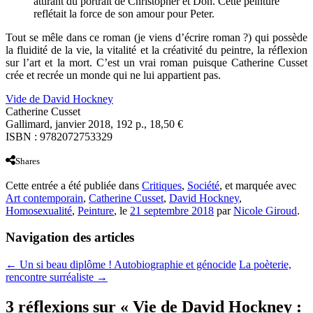
attirant du portrait de Christopher et Don. Cette peinture
reflétait la force de son amour pour Peter.
Tout se mêle dans ce roman (je viens d’écrire roman ?) qui possède
la fluidité de la vie, la vitalité et la créativité du peintre, la réflexion
sur l’art et la mort. C’est un vrai roman puisque Catherine Cusset
crée et recrée un monde qui ne lui appartient pas.
Vide de David Hockney
Catherine Cusset
Gallimard, janvier 2018, 192 p., 18,50 €
ISBN : 9782072753329
Shares
Cette entrée a été publiée dans
Critiques
,
Société
, et marquée avec
Art contemporain
,
Catherine Cusset
,
David Hockney
,
Homosexualité
,
Peinture
, le
21 septembre 2018
par
Nicole Giroud
.
Navigation des articles
←
Un si beau diplôme ! Autobiographie et génocide
La poèterie,
rencontre surréaliste
→
3 réflexions sur «
Vie de David Hockney :