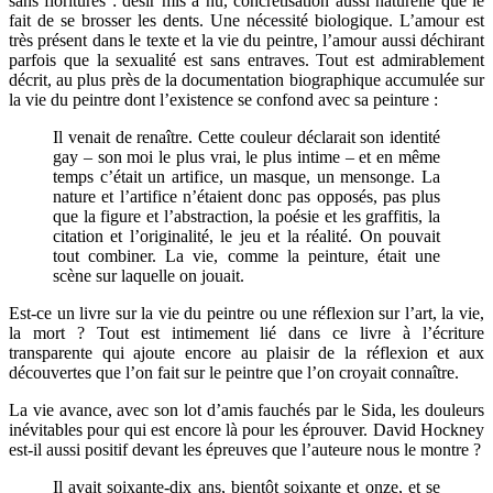
sans fioritures : désir mis à nu, concrétisation aussi naturelle que le
fait de se brosser les dents. Une nécessité biologique. L’amour est
très présent dans le texte et la vie du peintre, l’amour aussi déchirant
parfois que la sexualité est sans entraves. Tout est admirablement
décrit, au plus près de la documentation biographique accumulée sur
la vie du peintre dont l’existence se confond avec sa peinture :
Il venait de renaître. Cette couleur déclarait son identité
gay – son moi le plus vrai, le plus intime – et en même
temps c’était un artifice, un masque, un mensonge. La
nature et l’artifice n’étaient donc pas opposés, pas plus
que la figure et l’abstraction, la poésie et les graffitis, la
citation et l’originalité, le jeu et la réalité. On pouvait
tout combiner. La vie, comme la peinture, était une
scène sur laquelle on jouait.
Est-ce un livre sur la vie du peintre ou une réflexion sur l’art, la vie,
la mort ? Tout est intimement lié dans ce livre à l’écriture
transparente qui ajoute encore au plaisir de la réflexion et aux
découvertes que l’on fait sur le peintre que l’on croyait connaître.
La vie avance, avec son lot d’amis fauchés par le Sida, les douleurs
inévitables pour qui est encore là pour les éprouver. David Hockney
est-il aussi positif devant les épreuves que l’auteure nous le montre ?
Il avait soixante-dix ans, bientôt soixante et onze, et se