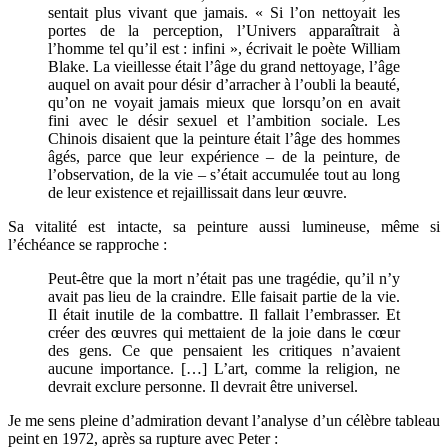
sentait plus vivant que jamais. « Si l’on nettoyait les
portes de la perception, l’Univers apparaîtrait à
l’homme tel qu’il est : infini », écrivait le poète William
Blake. La vieillesse était l’âge du grand nettoyage, l’âge
auquel on avait pour désir d’arracher à l’oubli la beauté,
qu’on ne voyait jamais mieux que lorsqu’on en avait
fini avec le désir sexuel et l’ambition sociale. Les
Chinois disaient que la peinture était l’âge des hommes
âgés, parce que leur expérience – de la peinture, de
l’observation, de la vie – s’était accumulée tout au long
de leur existence et rejaillissait dans leur œuvre.
Sa vitalité est intacte, sa peinture aussi lumineuse, même si
l’échéance se rapproche :
Peut-être que la mort n’était pas une tragédie, qu’il n’y
avait pas lieu de la craindre. Elle faisait partie de la vie.
Il était inutile de la combattre. Il fallait l’embrasser. Et
créer des œuvres qui mettaient de la joie dans le cœur
des gens. Ce que pensaient les critiques n’avaient
aucune importance. […] L’art, comme la religion, ne
devrait exclure personne. Il devrait être universel.
Je me sens pleine d’admiration devant l’analyse d’un célèbre tableau
peint en 1972, après sa rupture avec Peter :