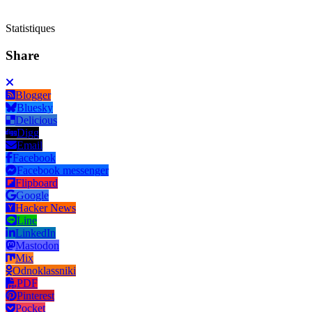
Statistiques
Share
Blogger
Bluesky
Delicious
Digg
Email
Facebook
Facebook messenger
Flipboard
Google
Hacker News
Line
LinkedIn
Mastodon
Mix
Odnoklassniki
PDF
Pinterest
Pocket