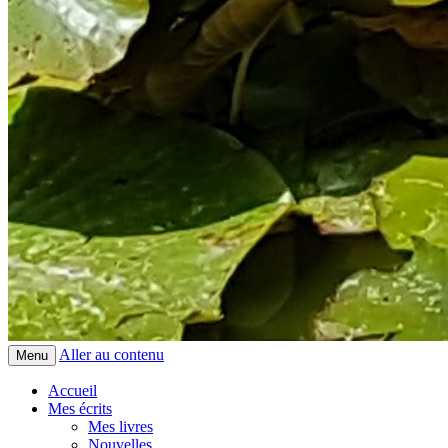
Aller au contenu
Menu
Accueil
Mes écrits
Mes livres
Nouvelles