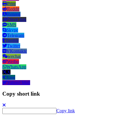
Print
Reddit
Renren
Short link
SMS
Skype
Telegram
Tumblr
Twitter
VKontakte
wechat
Weibo
WhatsApp
X
Xing
Yahoo! Mail
Copy short link
Copy link