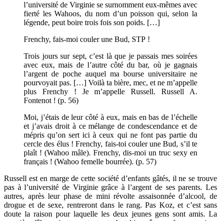
l’université de Virginie se surnomment eux-mêmes avec
fierté les Wahoos, du nom d’un poisson qui, selon la
légende, peut boire trois fois son poids. […]
Frenchy, fais-moi couler une Bud, STP !
Trois jours sur sept, c’est là que je passais mes soirées
avec eux, mais de l’autre côté du bar, où je gagnais
l’argent de poche auquel ma bourse universitaire ne
pourvoyait pas. […] Voilà ta bière, mec, et ne m’appelle
plus Frenchy ! Je m’appelle Russell. Russell A.
Fontenot ! (p. 56)
Moi, j’étais de leur côté à eux, mais en bas de l’échelle
et j’avais droit à ce mélange de condescendance et de
mépris qu’on sert ici à ceux qui ne font pas partie du
cercle des élus ! Frenchy, fais-toi couler une Bud, s’il te
plaît ! (Wahoo mâle). Frenchy, dis-moi un truc sexy en
français ! (Wahoo femelle bourrée). (p. 57)
Russell est en marge de cette société d’enfants gâtés, il ne se trouve
pas à l’université de Virginie grâce à l’argent de ses parents. Les
autres, après leur phase de mini révolte assaisonnée d’alcool, de
drogue et de sexe, rentreront dans le rang. Pas Koz, et c’est sans
doute la raison pour laquelle les deux jeunes gens sont amis. La