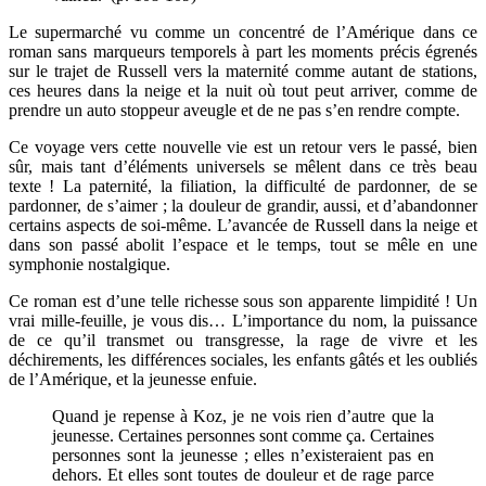
Le supermarché vu comme un concentré de l’Amérique dans ce
roman sans marqueurs temporels à part les moments précis égrenés
sur le trajet de Russell vers la maternité comme autant de stations,
ces heures dans la neige et la nuit où tout peut arriver, comme de
prendre un auto stoppeur aveugle et de ne pas s’en rendre compte.
Ce voyage vers cette nouvelle vie est un retour vers le passé, bien
sûr, mais tant d’éléments universels se mêlent dans ce très beau
texte ! La paternité, la filiation, la difficulté de pardonner, de se
pardonner, de s’aimer ; la douleur de grandir, aussi, et d’abandonner
certains aspects de soi-même. L’avancée de Russell dans la neige et
dans son passé abolit l’espace et le temps, tout se mêle en une
symphonie nostalgique.
Ce roman est d’une telle richesse sous son apparente limpidité ! Un
vrai mille-feuille, je vous dis… L’importance du nom, la puissance
de ce qu’il transmet ou transgresse, la rage de vivre et les
déchirements, les différences sociales, les enfants gâtés et les oubliés
de l’Amérique, et la jeunesse enfuie.
Quand je repense à Koz, je ne vois rien d’autre que la
jeunesse. Certaines personnes sont comme ça. Certaines
personnes sont la jeunesse ; elles n’existeraient pas en
dehors. Et elles sont toutes de douleur et de rage parce