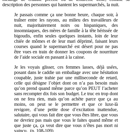
description des personnes qui hantent les supermarchés, la nuit.
Je passais comme ça une bonne heure, chaque soir, à
traîner entre les rayons, au milieu des travailleurs de
nuit, majoritairement noirs ou hispaniques, des
insomniaques, des mères de famille à la tête hérissée de
bigoudis, enfin seules quelques instants, loin de leur
chiée de mômes et de leur mari déprimé, faisant leurs
courses quand le supermarché est désert pour ne pas
être vues en train de donner les coupons de nourriture
de l’aide sociale en passant à la caisse.
Je les voyais glisser, ces femmes lasses, déjà usées,
posant dans le caddie un emballage avec une hésitation
coupable, juste trahie par une milliseconde de retard,
celle qui désigne l’objet dont on n’a pas besoin mais
qu’on prend quand même parce qu’on PEUT l’acheter
sans recompter dix fois son budget. Le truc en trop dont
on ne fera rien, mais qu’on achète parce que ça au
moins, on peut se le permettre et que ce luxe-là
revigore, d’une petite dose d’excitation inattendue,
salutaire, qui vous fait dire que vous êtes libre, que vous
ne devriez pas mais que vous le faites quand même et
que juste ça, ça veut dire que vous n’êtes pas mort ni
vaincu. (p. 108-109)