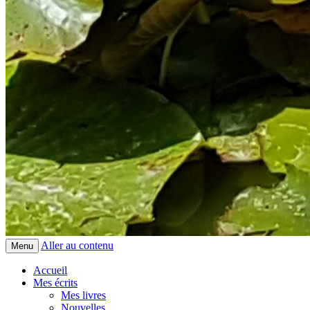
Aller au contenu
Menu
Accueil
Mes écrits
Mes livres
Nouvelles