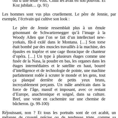
oui d’une seule voix. Chilli les avait en son pouvoir. Et
Koz jubilait… (p. 91)
Les hommes sont vus plus cruellement. Le père de Jennie, par
exemple, l’écrivain qui cultive son look :
Le père de Jennie ressemblait plus à un émule
grisonnant de Schwartzenegger qu’à l’image à la
Woody Allen que l’on se fait d’un intellectuel new-
yorkais, fût-il exilé dans le Montana. […] Son torse
était bombé par des muscles travaillés à la machine, des
épaules en trapèze et une cage thoracique de chanteur
d’opéra.
[…]
Un type à plusieurs étages comme une
fusée de la Nasa, la poudre en bas, les organes dans les
étages intermédiaires et le satellite en haut, bourré
d’intelligence et de technologie de pointe, une machine
parfaitement rodée à scruter le monde et les gens, tout
ça planqué derrière de petits yeux bruns,
incroyablement perçants. Un mâle américain dans la
force de l’âge, massif et imposant, avec ce restant
d’Europe, anachronique et soigné, dans sa culture.
Bref, une veste en cachemire sur une chemise de
bûcheron. (p. 99-100)
Réjouissant, non ? Et tous les portraits sont de cet acabit, un
mélange de cruauté précise ou de tendresse triste, comme sa