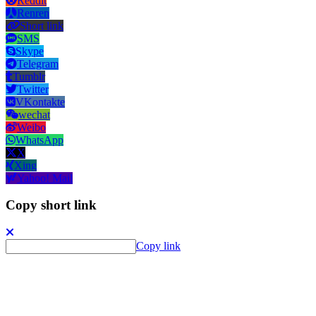
Reddit
Renren
Short link
SMS
Skype
Telegram
Tumblr
Twitter
VKontakte
wechat
Weibo
WhatsApp
X
Xing
Yahoo! Mail
Copy short link
Copy link