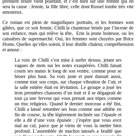
première fêlure vient pourtant, et c’est bien sûr une femme qui en
sera la cause : Jennie, la fille libre, celle dont Russel tombe très vite
amoureux.
Ce roman est plein de magnifiques portraits, et les femmes sont
gâtées, que ce soit Jennie, Chilli la chanteuse brisée par l’inceste de
son enfance, mais qui relève la tête, Erin la jeune boiteuse, ou les
caissières de supermarché. Oui, les femmes sont choyées par Brice
Homs. Quelles qu’elles soient, il leur distille chaleur, compréhension
et amour :
La voix de Chilli s’est mise à surfer dessus, jetant ses
vagues de mots sur les notes exaspérées. Chilli faisait
courir ses mains le long de son ventre, comme pour se
hisser plus haut. Sa voix juste et pure dansait aussi,
comme tout son corps, sur chaque vibration de l’air, et
la salle entière était en lévitation. Le groupe a joué les
trois premières chansons d’un trait et il se dégageait de
tout ça une ferveur qui vous prenait aux tripes comme
un truc religieux. Quand le dernier morceau a été fini,
Chilli a laissé retomber ses bras comme une athlète en
fin de course, la tête légèrement inclinée sur l’épaule et
elle a dit d’une voix épuisée : j’espère que vous avez
mal au cul, parce que je viens de vous la mettre bien
profond. L’assemblée de machos tatoués a braillé que