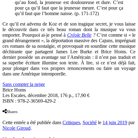
qu’au fond, la jeunesse est douloureuse et dure. C’est
pour ça qu’il faut que la jeunesse meure. C’est pour ça
qu’il faut que l’homme naisse. (p. 171-172)
Ce qu’il est advenu de Koz et de son tragique secret, je vous laisse
le découvrir dans ce très beau roman dont la musique va vous
emporter. Pourquoi ai-je pensé à
Créole Belle
?
C’est comme si « le
grand dérangement », la déportation massive des Cajuns, imprégnait
ces romans de sa nostalgie, et provoquait en sourdine cette musique
déchirante que partagent James Lee Burke et Brice Homs. Ce
dernier possède un avantage sur l’Américain : il n’est pas traduit et
sa superbe écriture illumine son texte. À lire, si ce n’est déjà fait,
pour plonger dans vos propres renoncements ou faire un voyage
dans une Amérique intemporelle.
Sans compter la neige
Brice Homs
Les Escales, décembre 2018, 176 p., 17,90 €
ISBN : 978-2-36569-429-2
Shares
Cette entrée a été publiée dans
Critiques
,
Société
le
14 juin 2019
par
Nicole Giroud
.