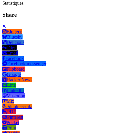
Statistiques
Share
Blogger
Bluesky
Delicious
Digg
Email
Facebook
Facebook messenger
Flipboard
Google
Hacker News
Line
LinkedIn
Mastodon
Mix
Odnoklassniki
PDF
Pinterest
Pocket
Print