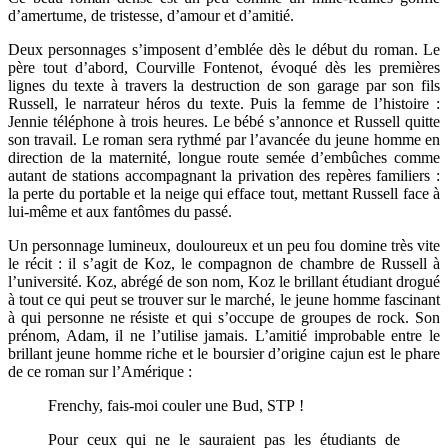
d’amertume, de tristesse, d’amour et d’amitié.
Deux personnages s’imposent d’emblée dès le début du roman. Le
père tout d’abord, Courville Fontenot, évoqué dès les premières
lignes du texte à travers la destruction de son garage par son fils
Russell, le narrateur héros du texte. Puis la femme de l’histoire :
Jennie téléphone à trois heures. Le bébé s’annonce et Russell quitte
son travail. Le roman sera rythmé par l’avancée du jeune homme en
direction de la maternité, longue route semée d’embûches comme
autant de stations accompagnant la privation des repères familiers :
la perte du portable et la neige qui efface tout, mettant Russell face à
lui-même et aux fantômes du passé.
Un personnage lumineux, douloureux et un peu fou domine très vite
le récit : il s’agit de Koz, le compagnon de chambre de Russell à
l’université. Koz, abrégé de son nom, Koz le brillant étudiant drogué
à tout ce qui peut se trouver sur le marché, le jeune homme fascinant
à qui personne ne résiste et qui s’occupe de groupes de rock. Son
prénom, Adam, il ne l’utilise jamais. L’amitié improbable entre le
brillant jeune homme riche et le boursier d’origine cajun est le phare
de ce roman sur l’Amérique :
Frenchy, fais-moi couler une Bud, STP !
Pour ceux qui ne le sauraient pas les étudiants de