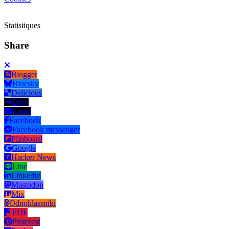
Statistiques
Share
Blogger
Bluesky
Delicious
Digg
Email
Facebook
Facebook messenger
Flipboard
Google
Hacker News
Line
LinkedIn
Mastodon
Mix
Odnoklassniki
PDF
Pinterest