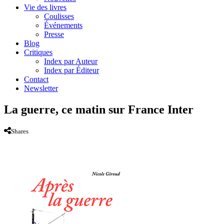
Vie des livres
Coulisses
Événements
Presse
Blog
Critiques
Index par Auteur
Index par Éditeur
Contact
Newsletter
La guerre, ce matin sur France Inter
Shares