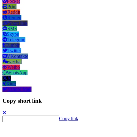
Pocket
Print
Reddit
Renren
Short link
SMS
Skype
Telegram
Tumblr
Twitter
VKontakte
wechat
Weibo
WhatsApp
X
Xing
Yahoo! Mail
Copy short link
Copy link