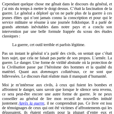
Cependant quelque chose me gênait dans le discours du général, et
j’ai mis du temps à mettre le doigt dessus. C’était la fascination de la
guerre. Le général a déploré qu’on ne parle plus de la guerre à ces
jeunes élites qui n’ont jamais connu la conscription et pour qui le
service militaire se résume à une journée folklorique. Il a parlé de
grands attentats inévitables dans notre pays et a conclu son
intervention par une belle formule frappée du sceau des études
classiques :
La guerre, cet outil terrible et parfois légitime.
Pas un instant le général n’a parlé des civils, on sentait que c’était
hors sujet, que cela ne faisait pas partie de son propos. L’armée. La
guerre. Le danger. Une forme de virilité abstraite où la protection de
la
Civilisation
passe par l’héroïsme des hommes et la qualité du
matériel. Quant aux
dommages collatéraux
, ce ne sont que
billevesées. Le discours était réaliste mais il manquait d’humanité.
Moi je m’intéresse aux civils, à ceux qui fuient les bombes et
affrontent le danger, sans savoir que lorsque le silence sera revenu,
ce sera peut-être encore une autre forme de guerre. Je ne peux
conseiller au général de lire mon recueil de nouvelles intitulé
justement
Après la guerre
, il ne comprendrait pas. Ce livre est issu
de témoignages de ceux qui ont été victimes d’affrontements qui les
dépassaient, ils étaient enfants pour la plupart d’entre eux et