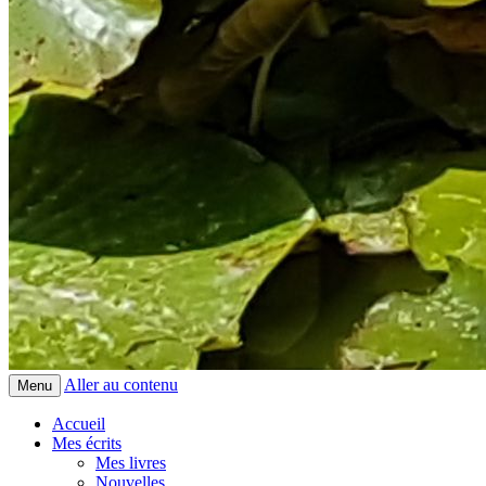
Aller au contenu
Menu
Accueil
Mes écrits
Mes livres
Nouvelles