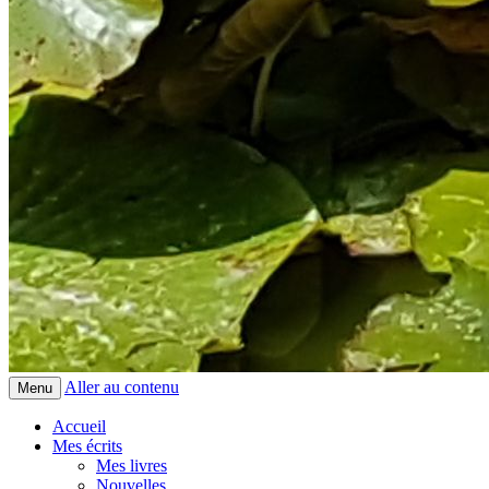
Aller au contenu
Menu
Accueil
Mes écrits
Mes livres
Nouvelles