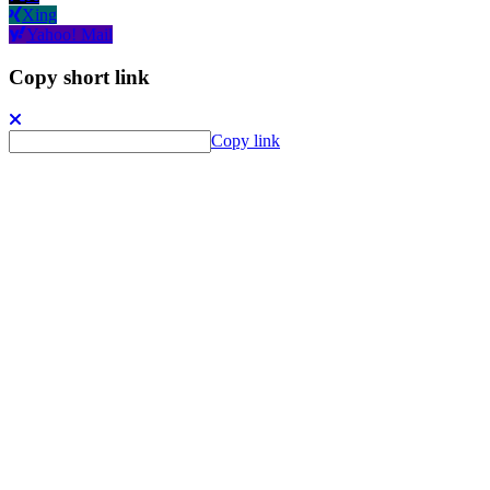
Xing
Yahoo! Mail
Copy short link
Copy link