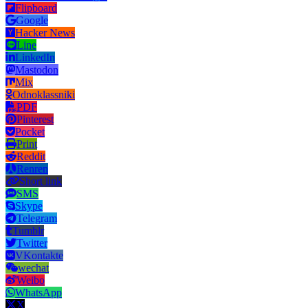
Flipboard
Google
Hacker News
Line
LinkedIn
Mastodon
Mix
Odnoklassniki
PDF
Pinterest
Pocket
Print
Reddit
Renren
Short link
SMS
Skype
Telegram
Tumblr
Twitter
VKontakte
wechat
Weibo
WhatsApp
X