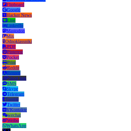
Flipboard
Google
Hacker News
Line
LinkedIn
Mastodon
Mix
Odnoklassniki
PDF
Pinterest
Pocket
Print
Reddit
Renren
Short link
SMS
Skype
Telegram
Tumblr
Twitter
VKontakte
wechat
Weibo
WhatsApp
X