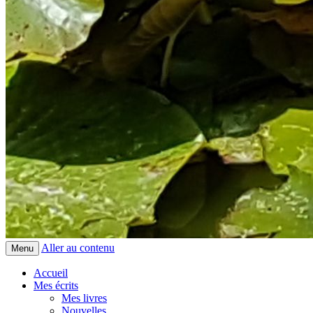
Aller au contenu
Menu
Accueil
Mes écrits
Mes livres
Nouvelles