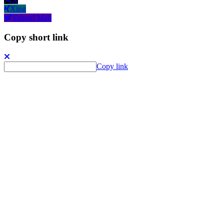
Xing
Yahoo! Mail
Copy short link
Copy link