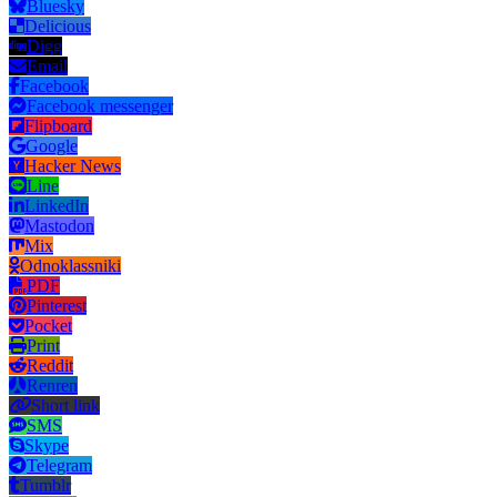
Bluesky
Delicious
Digg
Email
Facebook
Facebook messenger
Flipboard
Google
Hacker News
Line
LinkedIn
Mastodon
Mix
Odnoklassniki
PDF
Pinterest
Pocket
Print
Reddit
Renren
Short link
SMS
Skype
Telegram
Tumblr