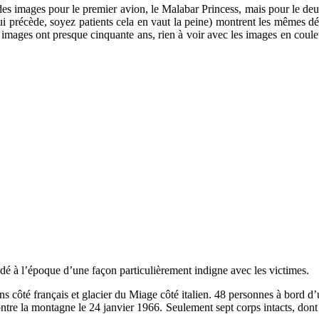
a des images pour le premier avion, le Malabar Princess, mais pour le 
ui précède, soyez patients cela en vaut la peine) montrent les mêmes dé
mages ont presque cinquante ans, rien à voir avec les images en couleu
é à l’époque d’une façon particulièrement indigne avec les victimes.
ons côté français et glacier du Miage côté italien. 48 personnes à bord d
tre la montagne le 24 janvier 1966. Seulement sept corps intacts, dont ce