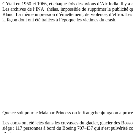
C’était en 1950 et 1966, et chaque fois des avions d’Air India. Il y 
Les archives de l‘INA (hélas, impossible de supprimer la publicité q
Blanc. La même impression d’émiettement, de violence, d’effroi. Les i
la façon dont ont été traitées à l’époque les victimes du crash.
Que ce soit pour le Malabar Princess ou le Kangchenjunga on a procéd
Les corps ont été jetés dans les crevasses du glacier, glacier des Boss
siège ; 117 personnes à bord du Boeing 707-437 qui s’est pulvérisé con