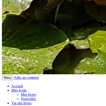
Aller au contenu
Menu
Accueil
Mes écrits
Mes livres
Nouvelles
Vie des livres