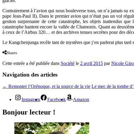
glacier.
Contrairement à l’avion qui nous bouleverse tous, on n’a jamais su ex
pape Jean-Paul II). Dans le premier avion qui n’était pas un vol réguli
gestion surprenante de cette catastrophe, les objets inattendus que 
catastrophe hantent encore la vallée de Chamonix. Quant au deuxième 
à ceux de l’Airbus 320… et des archives tenues secrètes pour des déc
Le Kangchenjunga recèle tant de mystères que j’en parlerai plus tard su
Shares
Cette entrée a été publiée dans
Société
le
2 avril 2015
par
Nicole Gir
Navigation des articles
←
Remonter l’Orénoque, et la source de la vie
Le mec de la tombe d’à
Instagram
Facebook
Amazon
Bonjour lecteur !