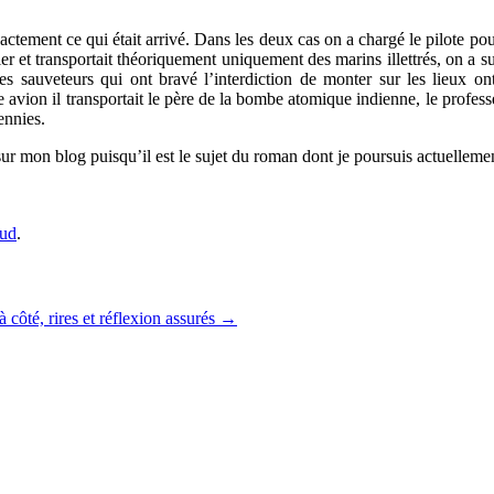
actement ce qui était arrivé. Dans les deux cas on a chargé le pilote p
er et transportait théoriquement uniquement des marins illettrés, on a su
les sauveteurs qui ont bravé l’interdiction de monter sur les lieux on
avion il transportait le père de la bombe atomique indienne, le profes
ennies.
r mon blog puisqu’il est le sujet du roman dont je poursuis actuellement
oud
.
 côté, rires et réflexion assurés
→