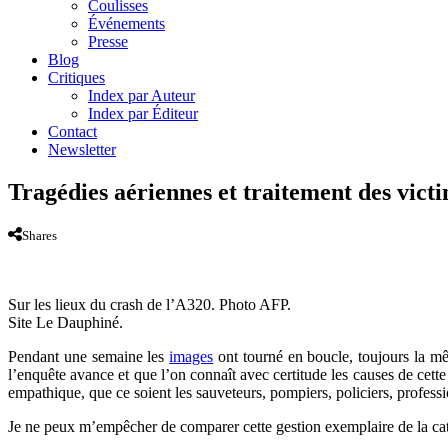
Coulisses
Événements
Presse
Blog
Critiques
Index par Auteur
Index par Éditeur
Contact
Newsletter
Tragédies aériennes et traitement des vict
Shares
Sur les lieux du crash de l’A320. Photo AFP.
Site Le Dauphiné.
Pendant une semaine les
images
ont tourné en boucle, toujours la m
l’enquête avance et que l’on connaît avec certitude les causes de cette
empathique, que ce soient les sauveteurs, pompiers, policiers, profess
Je ne peux m’empêcher de comparer cette gestion exemplaire de la cata