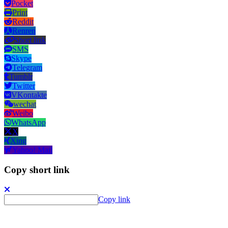
Pocket
Print
Reddit
Renren
Short link
SMS
Skype
Telegram
Tumblr
Twitter
VKontakte
wechat
Weibo
WhatsApp
X
Xing
Yahoo! Mail
Copy short link
Copy link