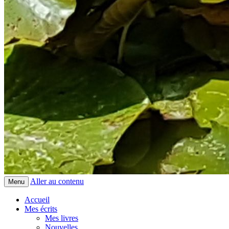
Aller au contenu
Menu
Accueil
Mes écrits
Mes livres
Nouvelles