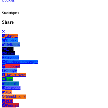
Cookies
Statistiques
Share
Blogger
Bluesky
Delicious
Digg
Email
Facebook
Facebook messenger
Flipboard
Google
Hacker News
Line
LinkedIn
Mastodon
Mix
Odnoklassniki
PDF
Pinterest