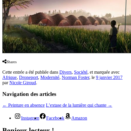
Shares
Cette entrée a été publiée dans
Divers
,
Société
, et marquée avec
Afrique
,
Droneport
,
Modernité
,
Norman Foster
, le
9 janvier 2017
par
Nicole Giroud
.
Navigation des articles
←
Peinture en absence
L’extase de la lumière qui chante
→
Instagram
Facebook
Amazon
Bonjour lecteur !