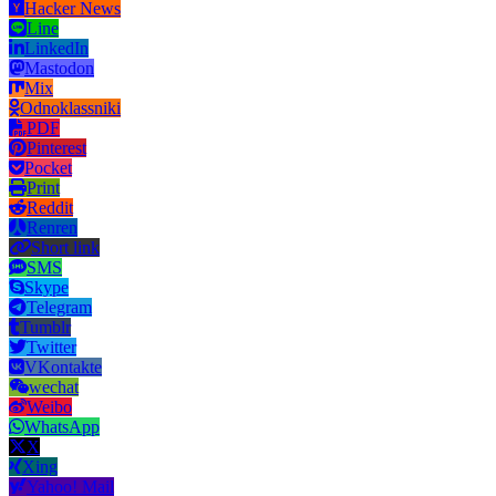
Hacker News
Line
LinkedIn
Mastodon
Mix
Odnoklassniki
PDF
Pinterest
Pocket
Print
Reddit
Renren
Short link
SMS
Skype
Telegram
Tumblr
Twitter
VKontakte
wechat
Weibo
WhatsApp
X
Xing
Yahoo! Mail