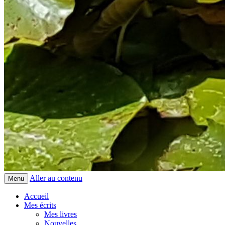
Aller au contenu
Menu
Accueil
Mes écrits
Mes livres
Nouvelles