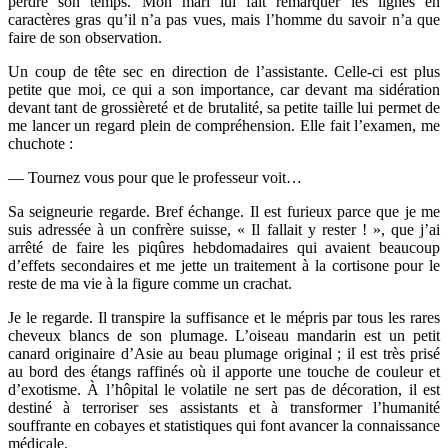
perdre son temps. Mon mari lui fait remarquer les lignes en
caractères gras qu’il n’a pas vues, mais l’homme du savoir n’a que
faire de son observation.
Un coup de tête sec en direction de l’assistante. Celle-ci est plus
petite que moi, ce qui a son importance, car devant ma sidération
devant tant de grossièreté et de brutalité, sa petite taille lui permet de
me lancer un regard plein de compréhension. Elle fait l’examen, me
chuchote :
— Tournez vous pour que le professeur voit…
Sa seigneurie regarde. Bref échange. Il est furieux parce que je me
suis adressée à un confrère suisse, « Il fallait y rester ! », que j’ai
arrêté de faire les piqûres hebdomadaires qui avaient beaucoup
d’effets secondaires et me jette un traitement à la cortisone pour le
reste de ma vie à la figure comme un crachat.
Je le regarde. Il transpire la suffisance et le mépris par tous les rares
cheveux blancs de son plumage. L’oiseau mandarin est un petit
canard originaire d’Asie au beau plumage original ; il est très prisé
au bord des étangs raffinés où il apporte une touche de couleur et
d’exotisme. À l’hôpital le volatile ne sert pas de décoration, il est
destiné à terroriser ses assistants et à transformer l’humanité
souffrante en cobayes et statistiques qui font avancer la connaissance
médicale.