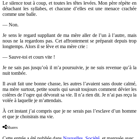
Le silence tout à coup, et toutes les têtes levées. Mon père répète en
détachant les syllabes, et chacune d’elles est une menace crachée
comme une balle.
— Non.
Je sens le regard suppliant de ma mère aller de l’un à l’autre, mais
nous ne la regardons pas. Cet affrontement se préparait depuis trop
longtemps. Alors il se lève et ma mère crie :
— Sauve-toi et cours vite !
Je ne sais pas jusqu’où il m’a poursuivie, je ne suis revenue qu’à la
nuit tombée.
Il avait fait une bonne chasse, les autres l’avaient sans doute calmé,
ma mère surtout, petite souris qui savait toujours comment dévier les
colères de l’ogre qui dévorait sa vie. Il n’a rien dit. Je n’ai pas reçu la
volée à laquelle je m’attendais.
À cet instant j’ai compris que je ne serais pas l’esclave d’un homme
et que je choisirais ma vie.
Shares
Cette entrée a été publiée dans
Nouvelles
,
Société
, et marquée avec