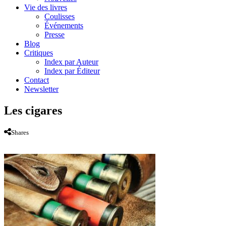
Vie des livres
Coulisses
Événements
Presse
Blog
Critiques
Index par Auteur
Index par Éditeur
Contact
Newsletter
Les cigares
Shares