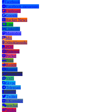
Facebook
Facebook messenger
Flipboard
Google
Hacker News
Line
LinkedIn
Mastodon
Mix
Odnoklassniki
PDF
Pinterest
Pocket
Print
Reddit
Renren
Short link
SMS
Skype
Telegram
Tumblr
Twitter
VKontakte
wechat
Weibo