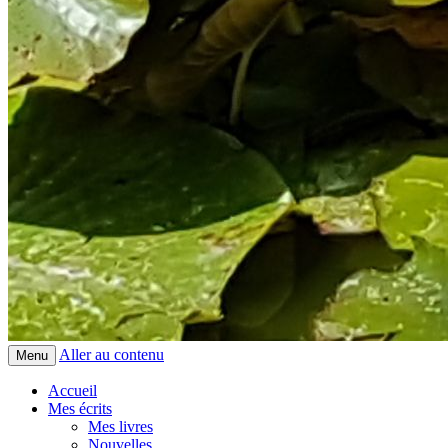
Aller au contenu
Menu
Accueil
Mes écrits
Mes livres
Nouvelles