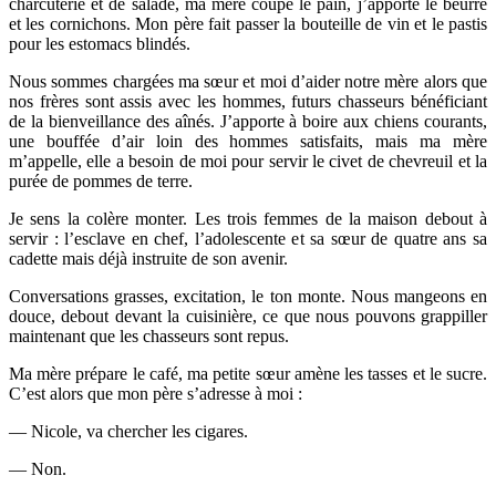
charcuterie et de salade, ma mère coupe le pain, j’apporte le beurre
et les cornichons. Mon père fait passer la bouteille de vin et le pastis
pour les estomacs blindés.
Nous sommes chargées ma sœur et moi d’aider notre mère alors que
nos frères sont assis avec les hommes, futurs chasseurs bénéficiant
de la bienveillance des aînés. J’apporte à boire aux chiens courants,
une bouffée d’air loin des hommes satisfaits, mais ma mère
m’appelle, elle a besoin de moi pour servir le civet de chevreuil et la
purée de pommes de terre.
Je sens la colère monter. Les trois femmes de la maison debout à
servir : l’esclave en chef, l’adolescente et sa sœur de quatre ans sa
cadette mais déjà instruite de son avenir.
Conversations grasses, excitation, le ton monte. Nous mangeons en
douce, debout devant la cuisinière, ce que nous pouvons grappiller
maintenant que les chasseurs sont repus.
Ma mère prépare le café, ma petite sœur amène les tasses et le sucre.
C’est alors que mon père s’adresse à moi :
— Nicole, va chercher les cigares.
— Non.