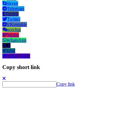
Skype
Telegram
Tumblr
Twitter
VKontakte
wechat
Weibo
WhatsApp
X
Xing
Yahoo! Mail
Copy short link
Copy link