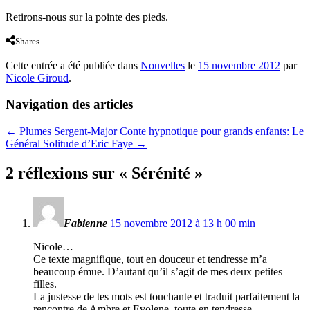
Retirons-nous sur la pointe des pieds.
Shares
Cette entrée a été publiée dans
Nouvelles
le
15 novembre 2012
par
Nicole Giroud
.
Navigation des articles
←
Plumes Sergent-Major
Conte hypnotique pour grands enfants: Le
Général Solitude d’Eric Faye
→
2 réflexions sur «
Sérénité
»
Fabienne
15 novembre 2012 à 13 h 00 min
Nicole…
Ce texte magnifique, tout en douceur et tendresse m’a
beaucoup émue. D’autant qu’il s’agit de mes deux petites
filles.
La justesse de tes mots est touchante et traduit parfaitement la
rencontre de Ambre et Evolene, toute en tendresse.