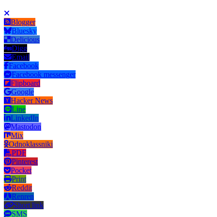
Blogger
Bluesky
Delicious
Digg
Email
Facebook
Facebook messenger
Flipboard
Google
Hacker News
Line
LinkedIn
Mastodon
Mix
Odnoklassniki
PDF
Pinterest
Pocket
Print
Reddit
Renren
Short link
SMS