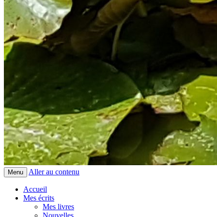
Aller au contenu
Menu
Accueil
Mes écrits
Mes livres
Nouvelles