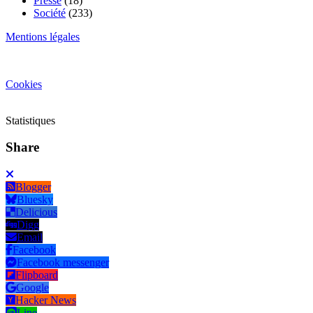
Presse
(18)
Société
(233)
Mentions légales
Cookies
Statistiques
Share
Blogger
Bluesky
Delicious
Digg
Email
Facebook
Facebook messenger
Flipboard
Google
Hacker News
Line