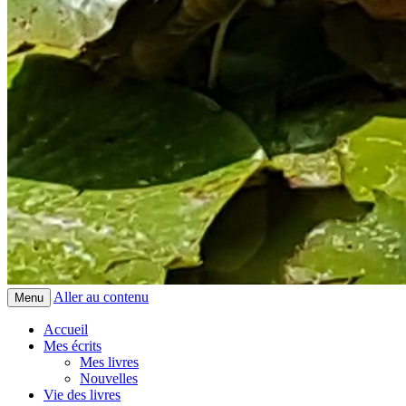
Aller au contenu
Menu
Accueil
Mes écrits
Mes livres
Nouvelles
Vie des livres