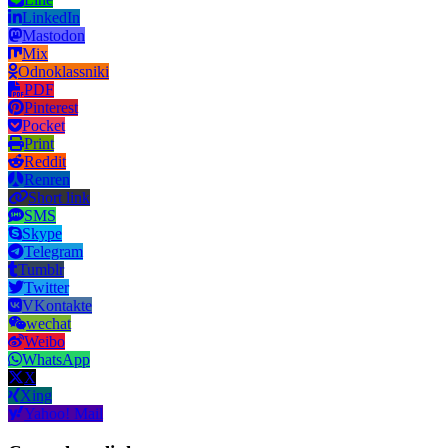
LinkedIn
Mastodon
Mix
Odnoklassniki
PDF
Pinterest
Pocket
Print
Reddit
Renren
Short link
SMS
Skype
Telegram
Tumblr
Twitter
VKontakte
wechat
Weibo
WhatsApp
X
Xing
Yahoo! Mail