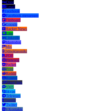
Digg
Email
Facebook
Facebook messenger
Flipboard
Google
Hacker News
Line
LinkedIn
Mastodon
Mix
Odnoklassniki
PDF
Pinterest
Pocket
Print
Reddit
Renren
Short link
SMS
Skype
Telegram
Tumblr
Twitter
VKontakte