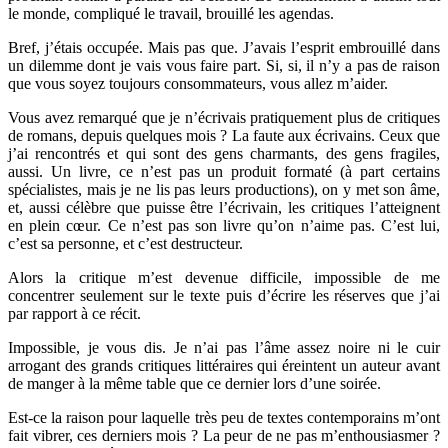
le monde, compliqué le travail, brouillé les agendas.
Bref, j’étais occupée. Mais pas que. J’avais l’esprit embrouillé dans
un dilemme dont je vais vous faire part. Si, si, il n’y a pas de raison
que vous soyez toujours consommateurs, vous allez m’aider.
Vous avez remarqué que je n’écrivais pratiquement plus de critiques
de romans, depuis quelques mois ? La faute aux écrivains. Ceux que
j’ai rencontrés et qui sont des gens charmants, des gens fragiles,
aussi. Un livre, ce n’est pas un
produit formaté (à part certains
spécialistes, mais je ne lis pas leurs productions), on y met son âme,
et, aussi célèbre que puisse être l’écrivain, les critiques l’atteignent
en plein cœur. Ce n’est pas son livre qu’on n’aime pas. C’est lui,
c’est sa personne, et c’est destructeur.
Alors la
critique
m’est
devenue
difficile, impossible de me
concentrer seulement sur le texte puis d’écrire les réserves que j’ai
par rapport à ce
récit
.
Impossible, je vous dis. J
e n’ai pas l’âme assez noire ni le cuir
arrogant des grands critiques littéraires qui éreintent un auteur avant
de manger à la même table que ce dernier lors d’une soirée.
Est-ce la raison pour laquelle très peu de textes contemporains m’ont
fait vibrer, ces derniers mois ?
La peur de ne pas m’enthousiasmer ?