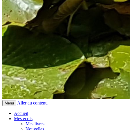
Aller au contenu
Menu
Accueil
Mes écrits
Mes livres
Nouvelles