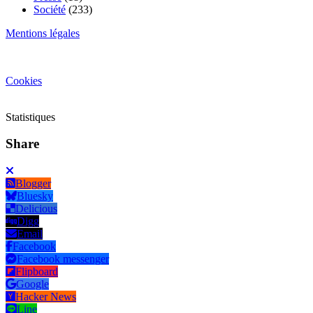
Société
(233)
Mentions légales
Cookies
Statistiques
Share
Blogger
Bluesky
Delicious
Digg
Email
Facebook
Facebook messenger
Flipboard
Google
Hacker News
Line