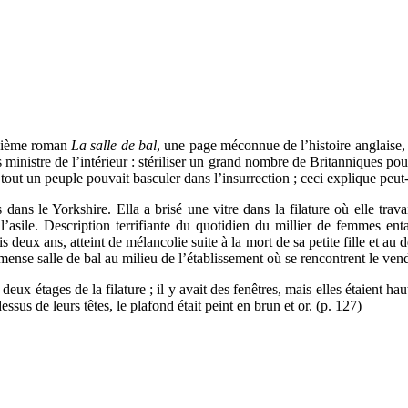
uxième roman
La salle de bal
, une page méconnue de l’histoire anglaise, c
s ministre de l’intérieur : stériliser un grand nombre de Britanniques pour
 un peuple pouvait basculer dans l’insurrection ; ceci explique peut-êt
s le Yorkshire. Ella a brisé une vitre dans la filature où elle trava
 l’asile. Description terrifiante du quotidien du millier de femmes en
is deux ans, atteint de mélancolie suite à la mort de sa petite fille et a
immense salle de bal au milieu de l’établissement où se rencontrent le ve
 deux étages de la filature ; il y avait des fenêtres, mais elles étaient ha
sus de leurs têtes, le plafond était peint en brun et or. (p. 127)