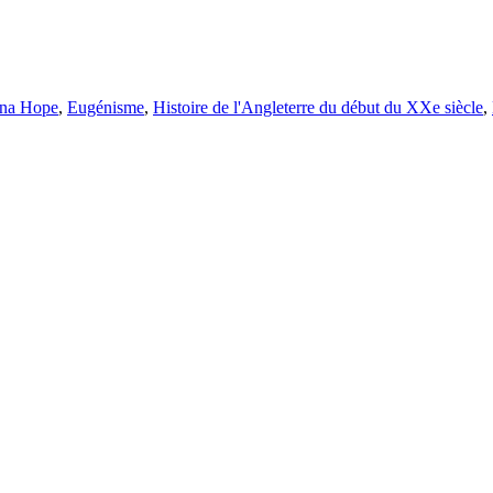
na Hope
,
Eugénisme
,
Histoire de l'Angleterre du début du XXe siècle
,