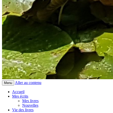
Aller au contenu
Menu
Accueil
Mes écrits
Mes livres
Nouvelles
Vie des livres