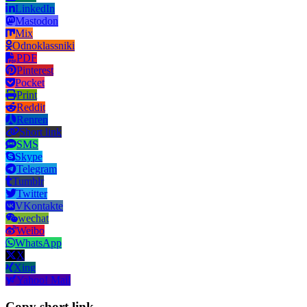
LinkedIn
Mastodon
Mix
Odnoklassniki
PDF
Pinterest
Pocket
Print
Reddit
Renren
Short link
SMS
Skype
Telegram
Tumblr
Twitter
VKontakte
wechat
Weibo
WhatsApp
X
Xing
Yahoo! Mail
Copy short link