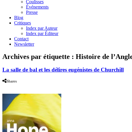
Coulisses
Événements
Presse
Blog
Critiques
Index par Auteur
Index par Éditeur
Contact
Newsletter
Archives par étiquette :
Histoire de l’Angl
La salle de bal et les délires eugénistes de Churchill
Shares