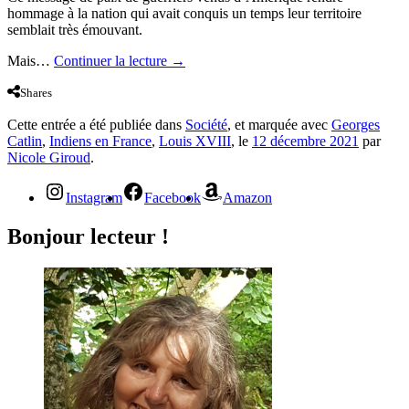
hommage à la nation qui avait conquis un temps leur territoire
sembl
ait
très émouvant.
Mais…
Continuer la lecture
→
Shares
Cette entrée a été publiée dans
Société
, et marquée avec
Georges
Catlin
,
Indiens en France
,
Louis XVIII
, le
12 décembre 2021
par
Nicole Giroud
.
Instagram
Facebook
Amazon
Bonjour lecteur !