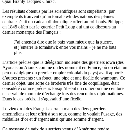
Quai-Branly-Jacques-Chirac.
Les résultats obtenus par les scientifiques sont stupéfiants, par
exemple ils trouvent
qu’un tomahawk des nations des plaines
centrales était un
cadeau diplomatique offert au roi Louis-Philippe,
en 1845
offert par l
e guerrier Petit Loup
qui tint
ce discours au
dernier monarque des Français :
J’ai entendu dire que la paix vaut mieux que la guerre,
et j’enterre le tomahawk entre vos mains – je ne me bats
plus.
L’article précise que la délégation indienne des guerriers iowa (
d
es
Ayouais ou Aiouez comme on les nommait en France, o
ù
on
était
un
peu nostalgique du premier empire colonial du pays) avait apporté
d’autres présents : un fouet, une pipe et une ficelle de wampum. Ce
dernier objet, une sorte de broderie très fine de coquillages, était
considéré comme
précieux lorsqu’il était un collier ou une ceinture
et
servait
de monnaie d’
échange lors des rencontres diplomatiques.
Dans le cas précis, il s’agissait d’une ficelle.
Le vieux roi des Français serra la main des fiers guerriers
amérindiens et leur offrit à son tour, comme le voulait l’usage, des
médailles d’or et d’argent ainsi qu’une somme d’argent.
Ce message de paix de guerriers venus d’Amérique rendre