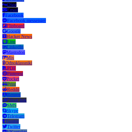
Digg
Email
Facebook
Facebook messenger
Flipboard
Google
Hacker News
Line
LinkedIn
Mastodon
Mix
Odnoklassniki
PDF
Pinterest
Pocket
Print
Reddit
Renren
Short link
SMS
Skype
Telegram
Tumblr
Twitter
VKontakte