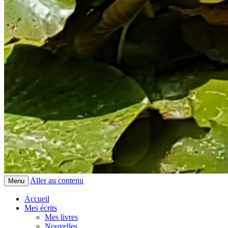
Aller au contenu
Menu
Accueil
Mes écrits
Mes livres
Nouvelles