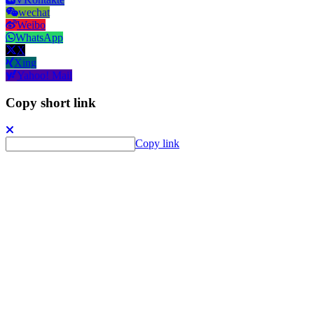
wechat
Weibo
WhatsApp
X
Xing
Yahoo! Mail
Copy short link
Copy link