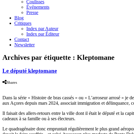
Coulisses
Événements
Presse
Blog
Critiques
Index par Auteur
Index par Éditeur
Contact
Newsletter
Archives par étiquette :
Kleptomane
Le député kleptomane
Shares
Dans la série « Histoire de bras cassés » ou « L’arroseur arrosé » j
aux Açores depuis mars 2024, associait immigration et délinquance,
Il faisait des allers-retours entre la ville dont il était le député et l
cadeaux à sa famille ou à ses électeurs.
Le quadragénaire donc empruntait régulièrement le plus grand aéropo