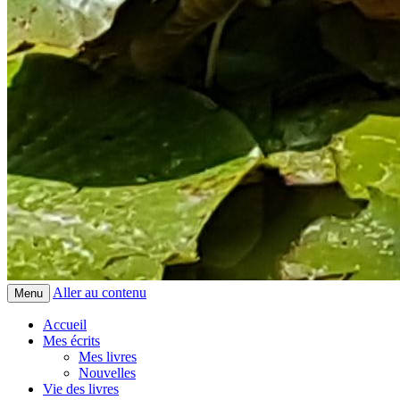
Aller au contenu
Menu
Accueil
Mes écrits
Mes livres
Nouvelles
Vie des livres