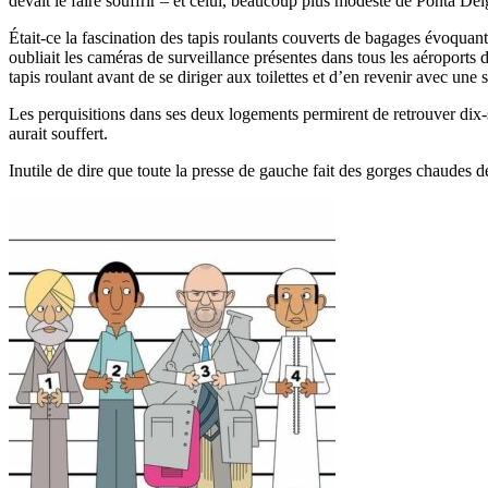
devait le faire souffrir – et celui, beaucoup plus modeste de Ponta De
Était-ce la fascination des tapis roulants couverts de bagages évoqua
oubliait les caméras de surveillance présentes dans tous les aéroports
tapis roulant avant de se diriger aux toilettes et d’en revenir avec une s
Les perquisitions dans ses deux logements permirent de retrouver dix-se
aurait souffert.
Inutile de dire que toute la presse de gauche fait des gorges chaudes d