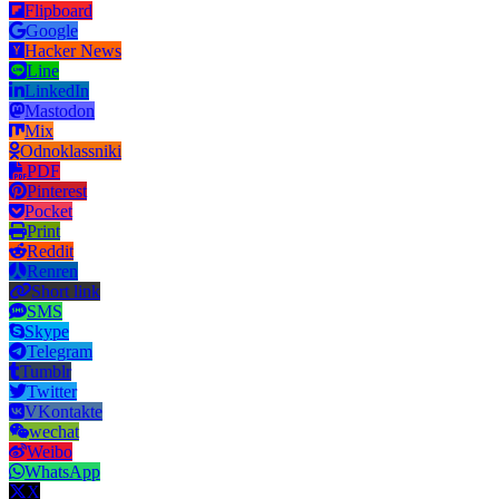
Flipboard
Google
Hacker News
Line
LinkedIn
Mastodon
Mix
Odnoklassniki
PDF
Pinterest
Pocket
Print
Reddit
Renren
Short link
SMS
Skype
Telegram
Tumblr
Twitter
VKontakte
wechat
Weibo
WhatsApp
X