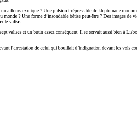
lgada.
nt un ailleurs exotique ? Une pulsion irrépressible de kleptomane monom
 du monde ? Une forme d’insondable bêtise peut-être ? Des images de vidé
eule valise.
pt valises et un butin assez conséquent. Il se servait aussi bien à Lisb
evant l’arrestation de celui qui bouillait d’indignation devant les vols