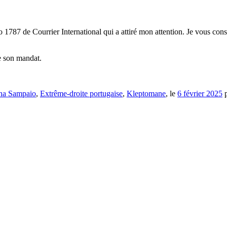
1787 de Courrier International qui a attiré mon attention. Je vous conse
e son mandat.
ina Sampaio
,
Extrême-droite portugaise
,
Kleptomane
, le
6 février 2025