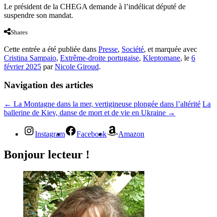
Le président de la CHEGA demande à l’indélicat député de
suspendre son mandat.
Shares
Cette entrée a été publiée dans
Presse
,
Société
, et marquée avec
Cristina Sampaio
,
Extrême-droite portugaise
,
Kleptomane
, le
6
février 2025
par
Nicole Giroud
.
Navigation des articles
←
La Montagne dans la mer, vertigineuse plongée dans l’altérité
La
ballerine de Kiev, danse de mort et de vie en Ukraine
→
Instagram
Facebook
Amazon
Bonjour lecteur !