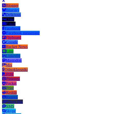
Blogger
Bluesky
Delicious
Digg
Email
Facebook
Facebook messenger
Flipboard
Google
Hacker News
Line
LinkedIn
Mastodon
Mix
Odnoklassniki
PDF
Pinterest
Pocket
Print
Reddit
Renren
Short link
SMS
Skype