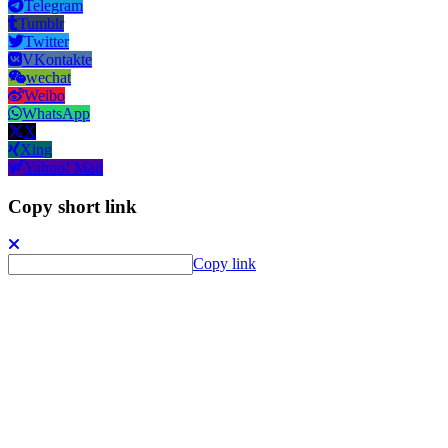
Telegram
Tumblr
Twitter
VKontakte
wechat
Weibo
WhatsApp
X
Xing
Yahoo! Mail
Copy short link
Copy link