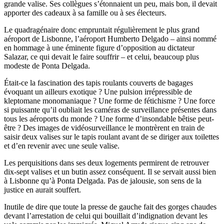
grande valise. Ses collègues s’étonnaient un peu, mais bon, il devait
apporter des cadeaux à sa famille ou à ses électeurs.
Le quadragénaire donc empruntait régulièrement le plus grand
aéroport de Lisbonne, l’aéroport Humberto Delgado – ainsi nommé
en hommage à une éminente figure d’opposition au dictateur
Salazar, ce qui devait le faire souffrir – et celui, beaucoup plus
modeste de Ponta Delgada.
Était-ce la fascination des tapis roulants couverts de bagages
évoquant un ailleurs exotique ? Une pulsion irrépressible de
kleptomane monomaniaque ? Une forme de fétichisme ? Une force
si puissante qu’il oubliait les caméras de surveillance présentes dans
tous les aéroports du monde ? Une forme d’insondable bêtise peut-
être ? Des images de vidéosurveillance le montrèrent en train de
saisir deux valises sur le tapis roulant avant de se diriger aux toilettes
et d’en revenir avec une seule valise.
Les perquisitions dans ses deux logements permirent de retrouver
dix-sept valises et un butin assez conséquent. Il se servait aussi bien
à Lisbonne qu’à Ponta Delgada. Pas de jalousie, son sens de la
justice en aurait souffert.
Inutile de dire que toute la presse de gauche fait des gorges chaudes
devant l’arrestation de celui qui bouillait d’indignation devant les