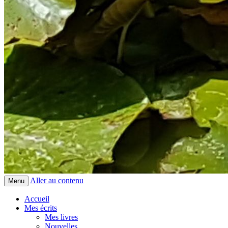
Aller au contenu
Menu
Accueil
Mes écrits
Mes livres
Nouvelles