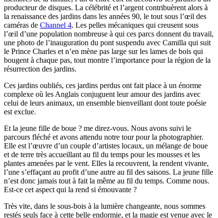
producteur de disques. La célébrité et l’argent contribuèrent alors à
la renaissance des jardins dans les années 90, le tout sous l’
œ
il des
caméras de
Channel 4
. Les pelles mécaniques qui creusent sous
l’
œ
il d’une population nombreuse à qui ces parcs donnent du travail,
une photo de l’inauguration du pont suspendu avec Camilla qui suit
le Prince Charles et n’en mène pas large sur les lames de bois qui
bougent à chaque pas, tout montre l’importance pour la région de la
résurrection des jardins.
Ces jardins oubliés, ces jardins perdus ont fait place à un énorme
complexe où les Anglais conjuguent leur amour des jardins avec
celui de leurs animaux, un ensemble bienveillant dont toute poésie
est exclue.
Et la jeune fille de boue ? me direz-vous. Nous avons suivi le
parcours fléché et avons attendu notre tour pour la photographier.
Elle est l’
œ
uvre d’un couple d’artistes locaux, un mélange de boue
et de terre très accueillant au fil du temps pour les mousses et les
plantes amenées par le vent. Elles la recouvrent, la rendent vivante,
l’une s’effaçant au profit d’une autre au fil des saisons. La jeune fille
n’est donc jamais tout à fait la même au fil du temps. Comme nous.
Est-ce cet aspect qui la rend si émouvante ?
Très vite, dans le sous-bois à la lumière changeante, nous sommes
restés seuls face à cette belle endormie, et la magie est venue avec le