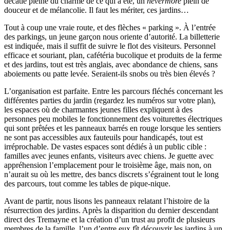
décatie pleine du charme de ce qui a été, un
nevermore
plein de
douceur et de mélancolie. Il faut les mériter, ces jardins…
Tout à coup une vraie route, et des flèches « parking ». À l’entrée
des parkings, un jeune garçon nous oriente d’autorité. La billetterie
est indiquée, mais il suffit de suivre le flot des visiteurs. Personnel
efficace et souriant, plan, cafétéria bucolique et produits de la ferme
et des jardins, tout est très anglais, avec abondance de chiens, sans
aboiements ou patte levée. Seraient-ils snobs ou très bien élevés ?
L’organisation est parfaite. Entre les parcours fléchés concernant les
différentes parties du jardin (regardez les numéros sur votre plan),
les espaces où de charmantes jeunes filles expliquent à des
personnes peu mobiles le fonctionnement des voiturettes électriques
qui sont prêtées et les panneaux barrés en rouge lorsque les sentiers
ne sont pas accessibles aux fauteuils pour handicapés, tout est
irréprochable. De vastes espaces sont dédiés à un public cible :
familles avec jeunes enfants, visiteurs avec chiens. Je guette avec
appréhension l’emplacement pour le troisième âge, mais non, on
n’aurait su où les mettre, des bancs discrets s’égrainent tout le long
des parcours, tout comme les tables de pique-nique.
Avant de partir, nous lisons les panneaux relatant l’histoire de la
résurrection des jardins. Après la disparition du dernier descendant
direct des Tremayne et la création d’un trust au profit de plusieurs
membres de la famille, l’un d’entre eux fît découvrir les jardins à un