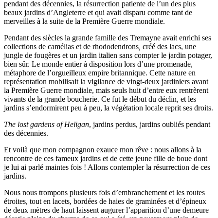
pendant des décennies, la résurrection patiente de l’un des plus
beaux jardins d’Angleterre et qui avait disparu comme tant de
merveilles à la suite de la Première Guerre mondiale.
Pendant des siècles la grande famille des Tremayne avait enrichi ses
collections de camélias et de rhododendrons
,
créé des lacs, une
jungle de fougères et un jardin italien sans compter le jardin potager,
bien sûr. Le monde entier à disposition lors d’une promenade,
métaphore de l’orgueilleux empire britannique. Cette nature en
représentation mobilisait la vigilance de vingt-deux jardiniers avant
la Première Guerre mondiale, mais seuls huit d’entre eux rentrèrent
vivants de la grande boucherie. Ce fut le début du déclin, et les
jardins s’endormirent peu à peu, la végétation locale reprit ses droits.
T
he lost gardens of Heligan
, jardins perdus, jardins oubliés pendant
des décennies.
Et voilà que mon compagnon exauce mon rêve : nous allons à la
rencontre de ces fameux jardins et de cette jeune fille de boue dont
je lui ai parlé maintes fois ! Allons contempler la résurrection de ces
jardins.
Nous nous trompons plusieurs fois d’embranchement et les routes
étroites, tout en lacets, bordées de haies de graminées et d’épineux
de deux mètres de haut laissent augurer l’apparition d’une demeure