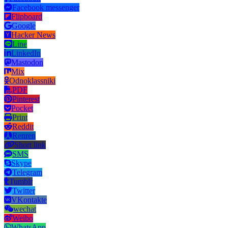
Facebook messenger
Flipboard
Google
Hacker News
Line
LinkedIn
Mastodon
Mix
Odnoklassniki
PDF
Pinterest
Pocket
Print
Reddit
Renren
Short link
SMS
Skype
Telegram
Tumblr
Twitter
VKontakte
wechat
Weibo
WhatsApp