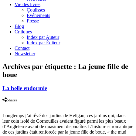
Vie des livres
Coulisses
Événements
Presse
Blog
Critiques
Index par Auteur
Index par Éditeur
Contact
Newsletter
Archives par étiquette :
La jeune fille de
boue
La belle endormie
Shares
Longtemps j’ai rêvé des jardins de Heligan, ces jardins qui, dans
leur coin isolé de Cornouilles avaient figuré parmi les plus beaux
d’Angleterre avant de quasiment disparaître. L’histoire si romantique
de ces jardins était renforcée par la jeune fille de boue, « the mud