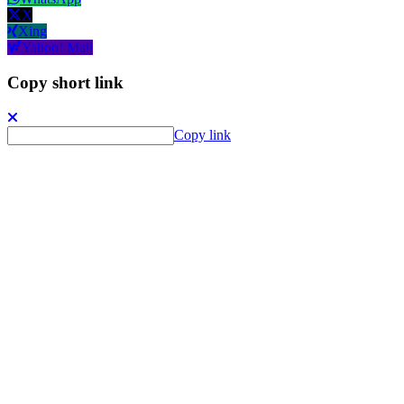
X
Xing
Yahoo! Mail
Copy short link
Copy link