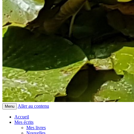
Aller au contenu
Menu
Accueil
Mes écrits
Mes livres
Nouvelles