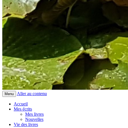
Aller au contenu
Menu
Accueil
Mes écrits
Mes livres
Nouvelles
Vie des livres