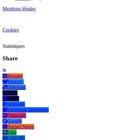
Mentions légales
Cookies
Statistiques
Share
Blogger
Bluesky
Delicious
Digg
Email
Facebook
Facebook messenger
Flipboard
Google
Hacker News
Line
LinkedIn