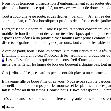
Nous nous trompons plusieurs fois d’embranchement et les routes étroi
pleine du charme de ce qui a été, un
nevermore
plein de douceur et de
Tout à coup une vraie route, et des flèches « parking ». À l’entrée des p
souriant, plan, cafétéria bucolique et produits de la ferme et des jardi
L’organisation est parfaite. Entre les parcours fléchés concernant les 
mobiles le fonctionnement des voiturettes électriques qui sont prêtées 
espaces sont dédiés à un public cible : familles avec jeunes enfants, v
discrets s’égrainent tout le long des parcours, tout comme les tables d
Avant de partir, nous lisons les panneaux relatant l’histoire de la résu
la famille, l’un d’entre eux fît découvrir les jardins à un producteur de
4
. Les pelles mécaniques qui creusent sous l’
œ
il d’une population nom
mène pas large sur les lames de bois qui bougent à chaque pas, tout mo
Ces jardins oubliés, ces jardins perdus ont fait place à un énorme com
Et la jeune fille de boue ? me direz-vous. Nous avons suivi le parcours
accueillant au fil du temps pour les mousses et les plantes amenées par l
fait la même au fil du temps. Comme nous. Est-ce cet aspect qui la re
Très vite, dans le sous-bois à la lumière changeante, nous sommes resté
Shares