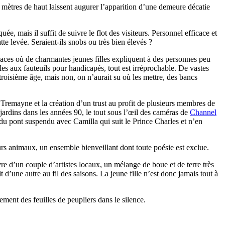
 mètres de haut laissent augurer l’apparition d’une demeure décatie
ée, mais il suffit de suivre le flot des visiteurs. Personnel efficace et
tte levée. Seraient-ils snobs ou très bien élevés ?
espaces où de charmantes jeunes filles expliquent à des personnes peu
les aux fauteuils pour handicapés, tout est irréprochable. De vastes
troisième âge, mais non, on n’aurait su où les mettre, des bancs
es Tremayne et la création d’un trust au profit de plusieurs membres de
jardins dans les années 90, le tout sous l’
œ
il des caméras de
Channel
du pont suspendu avec Camilla qui suit le Prince Charles et n’en
urs animaux, un ensemble bienveillant dont toute poésie est exclue.
re d’un couple d’artistes locaux, un mélange de boue et de terre très
t d’une autre au fil des saisons. La jeune fille n’est donc jamais tout à
ement des feuilles de peupliers dans le silence.