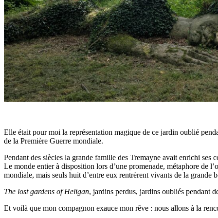
Elle était pour moi la représentation magique de ce jardin oublié penda
de la Première Guerre mondiale.
Pendant des siècles la grande famille des Tremayne avait enrichi ses 
Le monde entier à disposition lors d’une promenade, métaphore de l’org
mondiale, mais seuls huit d’entre eux rentrèrent vivants de la grande bo
T
he lost gardens of Heligan
, jardins perdus, jardins oubliés pendant d
Et voilà que mon compagnon exauce mon rêve : nous allons à la rencontre