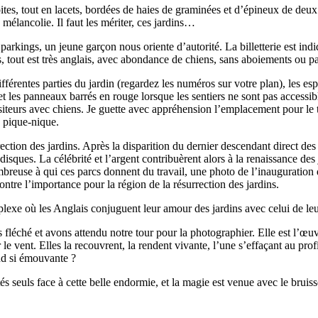
tes, tout en lacets, bordées de haies de graminées et d’épineux de deux
 mélancolie. Il faut les mériter, ces jardins…
arkings, un jeune garçon nous oriente d’autorité. La billetterie est indiqu
ns, tout est très anglais, avec abondance de chiens, sans aboiements ou pa
différentes parties du jardin (regardez les numéros sur votre plan), les 
et les panneaux barrés en rouge lorsque les sentiers ne sont pas accessib
isiteurs avec chiens. Je guette avec appréhension l’emplacement pour le 
e pique-nique.
rrection des jardins. Après la disparition du dernier descendant direct d
 disques. La célébrité et l’argent contribuèrent alors à la renaissance des 
breuse à qui ces parcs donnent du travail, une photo de l’inauguration 
ntre l’importance pour la région de la résurrection des jardins.
plexe où les Anglais conjuguent leur amour des jardins avec celui de le
 fléché et avons attendu notre tour pour la photographier. Elle est l’
œ
uv
e vent. Elles la recouvrent, la rendent vivante, l’une s’effaçant au profi
nd si émouvante ?
s seuls face à cette belle endormie, et la magie est venue avec le bruiss