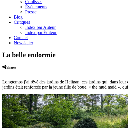
Coulisses
Événements
Presse
Blog
Critiques
Index par Auteur
Index par Éditeur
Contact
Newsletter
La belle endormie
Shares
Longtemps j’ai rêvé des jardins de Heligan, ces jardins qui, dans leur 
jardins était renforcée par la jeune fille de boue, « the mud maid », qui