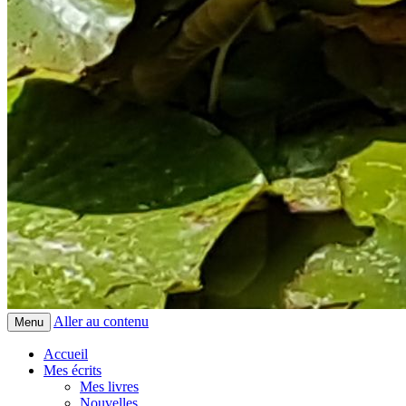
Aller au contenu
Menu
Accueil
Mes écrits
Mes livres
Nouvelles