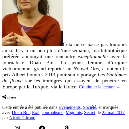
Cela ne se passe pas toujours
ainsi. Il y a un peu plus d’une semaine, ma bibliothèque
préférée annonçait une rencontre
exceptionnelle
avec la
journaliste Doan Bui. La jeune femme d’origine
vietnamienne, grand reporter au
Nouvel Obs,
a obtenu le
prix Albert Londres 2013 pour son reportage
Les Fantômes
du fleuve
sur les immigrés qui essayent de pénétrer en
Europe par la Turquie, via la Grèce.
Continuer la lecture
→
Shares
Cette entrée a été publiée dans
Événements
,
Société
, et marquée
avec
Doan Bui
,
Exil
,
Journalisme
,
Migrants
,
Secret
, le
22 mai 2017
par
Nicole Giroud
.