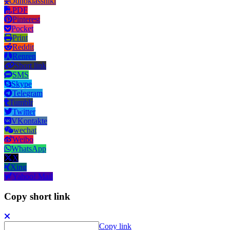
Odnoklassniki
PDF
Pinterest
Pocket
Print
Reddit
Renren
Short link
SMS
Skype
Telegram
Tumblr
Twitter
VKontakte
wechat
Weibo
WhatsApp
X
Xing
Yahoo! Mail
Copy short link
Copy link