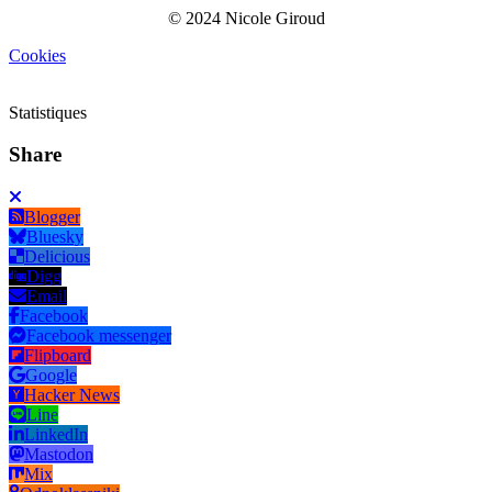
© 2024 Nicole Giroud
Cookies
Statistiques
Share
Blogger
Bluesky
Delicious
Digg
Email
Facebook
Facebook messenger
Flipboard
Google
Hacker News
Line
LinkedIn
Mastodon
Mix