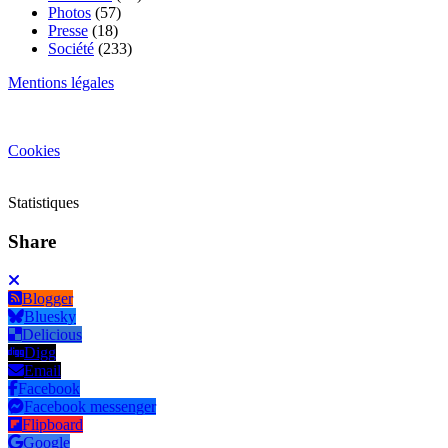
Photos
(57)
Presse
(18)
Société
(233)
Mentions légales
Cookies
Statistiques
Share
Blogger
Bluesky
Delicious
Digg
Email
Facebook
Facebook messenger
Flipboard
Google