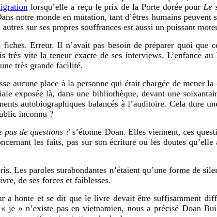
igration
lorsqu’elle a reçu le prix de la Porte dorée pour
Le 
. Dans notre monde en mutation, tant d’êtres humains peuvent s
s autres sur ses propres souffrances est aussi un puissant moteu
 fiches. Erreur. Il n’avait pas besoin de préparer quoi que c
s très vite la teneur exacte de ses interviews. L’enfance au
ne très grande facilité.
isse aucune place à la personne qui était chargée de mener la
liale exposée là, dans une bibliothèque, devant une soixantain
ments autobiographiques balancés à l’auditoire. Cela dure u
public inconnu ?
z pas de questions ?
s’étonne Doan. Elles viennent, ces quest
ncernant les faits, pas sur son écriture ou les doutes qu’elle 
ris. Les paroles surabondantes n’étaient qu’une forme de sile
ivre, de ses forces et faiblesses.
ur a honte et se dit que le livre devait être suffisamment diff
« je » n’existe pas en vietnamien, nous a précisé Doan Bu