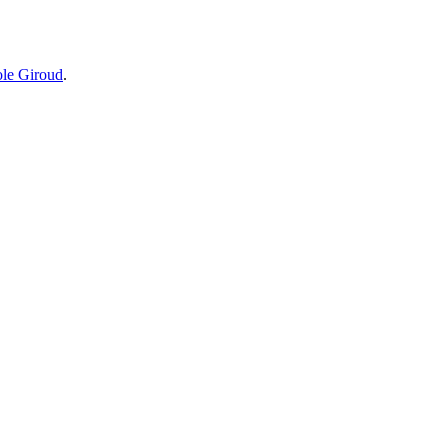
le Giroud
.