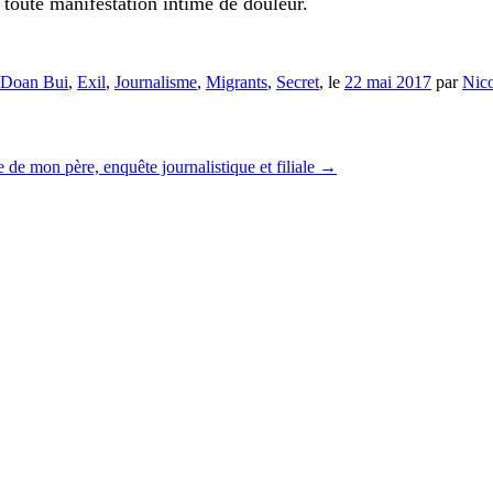
toute manifestation intime de douleur.
Doan Bui
,
Exil
,
Journalisme
,
Migrants
,
Secret
, le
22 mai 2017
par
Nico
e de mon père, enquête journalistique et filiale
→