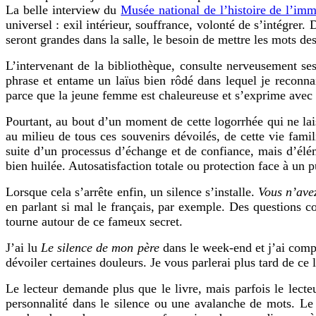
La belle interview du
Musée national de l’histoire de l’imm
universel : exil intérieur, souffrance, volonté de s’intégrer
seront grandes dans la salle, le besoin de mettre les mots de
L’intervenant de la bibliothèque, consulte nerveusement ses
phrase et entame un laïus bien rôdé dans lequel je reconnai
parce que la jeune femme est chaleureuse et s’exprime avec u
Pourtant, au bout d’un moment de cette logorrhée qui ne la
au milieu de tous ces souvenirs dévoilés, de cette vie fami
suite d’un processus d’échange et de confiance, mais d’élé
bien huilée. Autosatisfaction totale ou protection face à un 
Lorsque cela s’arrête enfin, un silence s’installe.
Vous n’ave
en parlant si mal le français, par exemple. Des questions co
tourne autour de ce fameux secret.
J’ai lu
Le silence de mon père
dans le week-end et j’ai comp
dévoiler certaines douleurs. Je vous parlerai plus tard de ce l
Le lecteur demande plus que le livre,
mais p
arfois le lecte
personnalité dans le silence ou une avalanche de mots.
Le 