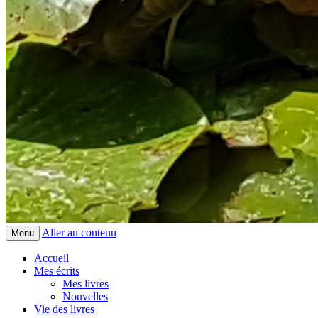
Aller au contenu
Menu
Accueil
Mes écrits
Mes livres
Nouvelles
Vie des livres