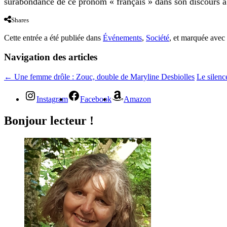
surabondance de ce pronom « français » dans son discours à 
Shares
Cette entrée a été publiée dans
Événements
,
Société
, et marquée avec
Navigation des articles
←
Une femme drôle : Zouc, double de Maryline Desbiolles
Le silenc
Instagram
Facebook
Amazon
Bonjour lecteur !