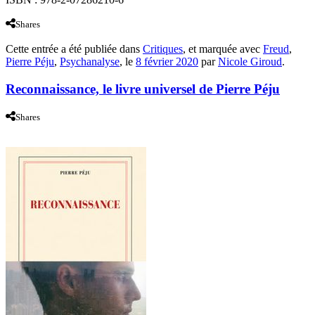
Shares
Cette entrée a été publiée dans
Critiques
, et marquée avec
Freud
,
Pierre Péju
,
Psychanalyse
, le
8 février 2020
par
Nicole Giroud
.
Reconnaissance, le livre universel de Pierre Péju
Shares