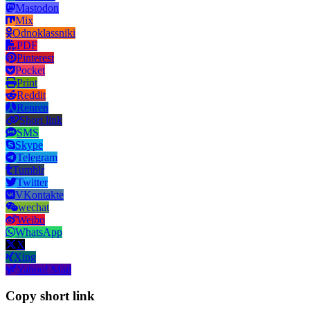
Mastodon
Mix
Odnoklassniki
PDF
Pinterest
Pocket
Print
Reddit
Renren
Short link
SMS
Skype
Telegram
Tumblr
Twitter
VKontakte
wechat
Weibo
WhatsApp
X
Xing
Yahoo! Mail
Copy short link