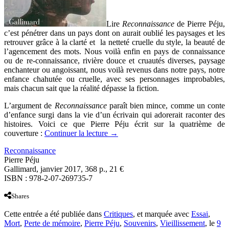
Lire
Reconnaissance
de Pierre Péju,
c’est pénétrer dans un pays dont on aurait oublié les paysages et les
retrouver grâce à la clarté et la netteté cruelle du style, la beauté de
l’agencement des mots. Nous voilà enfin en pays de connaissance
ou de re-connaissance, rivière douce et cruautés diverses, paysage
enchanteur ou angoissant, nous voilà revenus dans notre pays, notre
enfance chahutée ou cruelle, avec ses personnages improbables,
mais chacun sait que la réalité dépasse la fiction.
L’argument de
Reconnaissance
paraît bien
mince, comme un conte
d’enfance surgi dans la vie d’un écrivain qui adorerait raconter des
histoires. Voici ce que Pierre Péju écrit sur la quatrième de
couverture :
Continuer la lecture
→
Reconnaissance
Pierre Péju
Gallimard, janvier 2017, 368 p., 21 €
ISBN : 978-2-07-269735-7
Shares
Cette entrée a été publiée dans
Critiques
, et marquée avec
Essai
,
Mort
,
Perte de mémoire
,
Pierre Péju
,
Souvenirs
,
Vieillissement
, le
9