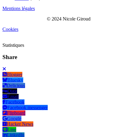
Mentions légales
© 2024 Nicole Giroud
Cookies
Statistiques
Share
Blogger
Bluesky
Delicious
Digg
Email
Facebook
Facebook messenger
Flipboard
Google
Hacker News
Line
LinkedIn