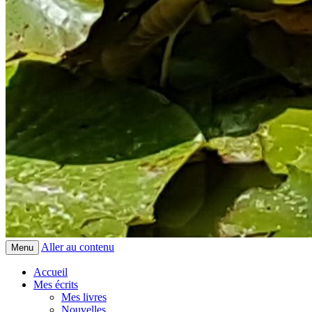
Aller au contenu
Menu
Accueil
Mes écrits
Mes livres
Nouvelles