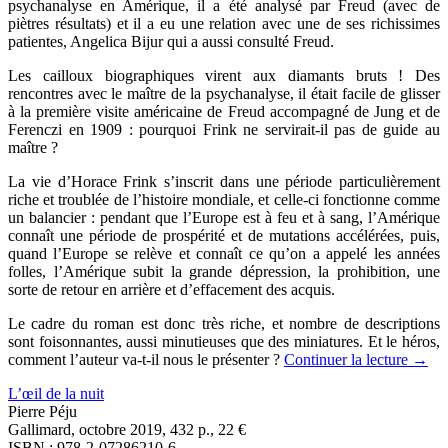
psychanalyse en Amérique, il a été analysé par Freud (avec de
piètres résultats) et il a eu une relation avec une de ses richissimes
patientes, Angelica Bijur qui a aussi consulté Freud.
Les cailloux biographiques virent aux diamants bruts ! Des
rencontres avec le maître de la psychanalyse, il était facile de glisser
à la première visite américaine de Freud accompagné de Jung et de
Ferenczi en 1909 : pourquoi Frink ne servirait-il pas de guide au
maître ?
La vie d’Horace Frink s’inscrit dans une période particulièrement
riche et troublée de l’histoire mondiale, et celle-ci fonctionne comme
un balancier : pendant que l’Europe est à feu et à sang, l’Amérique
connaît une période de prospérité et de mutations accélérées, puis,
quand l’Europe se relève et connaît ce qu’on a appelé les années
folles, l’Amérique subit la grande dépression, la prohibition, une
sorte de retour en arrière et d’effacement des acquis.
Le cadre du roman est donc très riche, et nombre de descriptions
sont foisonnantes, aussi minutieuses que des miniatures. Et le héros,
comment l’auteur va-t-il nous le présenter ?
Continuer la lecture
→
L’œil de la nuit
Pierre Péju
Gallimard, octobre 2019, 432 p., 22 €
ISBN : 978-2-07286210-6