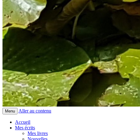
Aller au contenu
Menu
Accueil
Mes écrits
Mes livres
Nouvelles