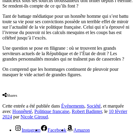
malicieux sous ses sourcils broussailleux doit briller depuis l’éternité.
Se rendent-ils compte de ce qu’ils font ?
Tant de battage médiatique pour un honnête homme qui s’est battu
toute sa vie pour ses convictions possède un terrible effet de miroir
sur l’actualité de la vie politique française. Celui qui n’a éprouvé ni
l’ivresse du pouvoir ni les calculs mesquins et les coups bas est
célébré jusqu’à l’excès.
Une question se pose en filigrane : où se trouvent les grands
serviteurs actuels de la République et de l’État de droit ? Les
grandes personnalités morales qui ne traînent pas de casseroles ?
On comprend que les hommages continuent de pleuvoir pour
masquer le vide actuel de grandes figures.
Shares
Cette entrée a été publiée dans
Événements
,
Société
, et marquée
avec
Honnêteté
,
Politique française
,
Robert Badinter
, le
10 février
2024
par
Nicole Giroud
.
Instagram
Facebook
Amazon