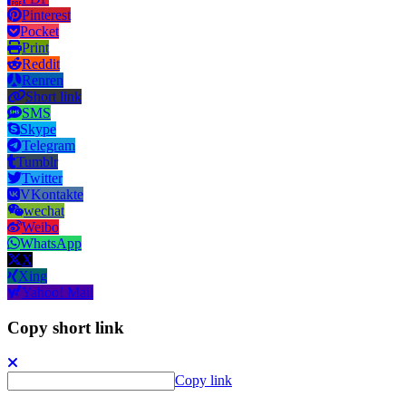
Pinterest
Pocket
Print
Reddit
Renren
Short link
SMS
Skype
Telegram
Tumblr
Twitter
VKontakte
wechat
Weibo
WhatsApp
X
Xing
Yahoo! Mail
Copy short link
Copy link