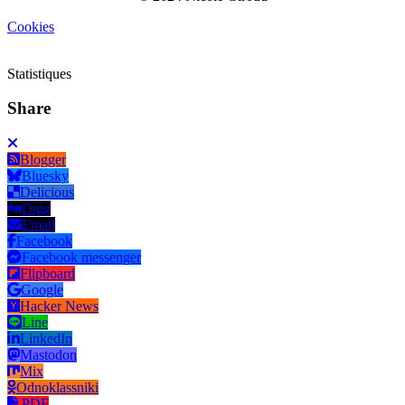
Cookies
Statistiques
Share
Blogger
Bluesky
Delicious
Digg
Email
Facebook
Facebook messenger
Flipboard
Google
Hacker News
Line
LinkedIn
Mastodon
Mix
Odnoklassniki
PDF