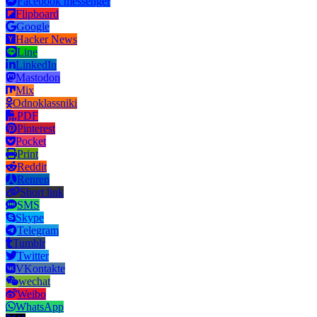
Facebook messenger
Flipboard
Google
Hacker News
Line
LinkedIn
Mastodon
Mix
Odnoklassniki
PDF
Pinterest
Pocket
Print
Reddit
Renren
Short link
SMS
Skype
Telegram
Tumblr
Twitter
VKontakte
wechat
Weibo
WhatsApp