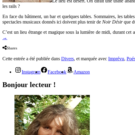
Le lieu est désert. On dirait une usine aba
les rails ?
En face du bâtiment, un bar et quelques tables. Sommaires, les tables
spectacles musicaux donnés ici doivent plus tenir de
Noir Désir
que du
C’est un lieu étrange et magique sous la lumière de midi, durant cet
→
Shares
Cette entrée a été publiée dans
Divers
, et marquée avec
Imprévu
,
Poés
Instagram
Facebook
Amazon
Bonjour lecteur !