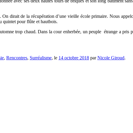
ndonnée avec ses deux hautes tours de briques et son long bâtiment san
. On dirait de la récupération d’une vieille école primaire. Nous appelo
 quintet pour flûte et hautbois.
 automne trop chaud. Dans la cour enherbée, un peuple étrange a pris p
ie
,
Rencontres
,
Surréalisme
, le
14 octobre 2018
par
Nicole Giroud
.