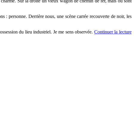
s charme. Sur la droite un vieux wagon de chemin de fer, mais où sont
ns : personne. Derrière nous, une scène carrée recouverte de noir, les
ossession du lieu industriel. Je me sens observée.
Continuer la lecture