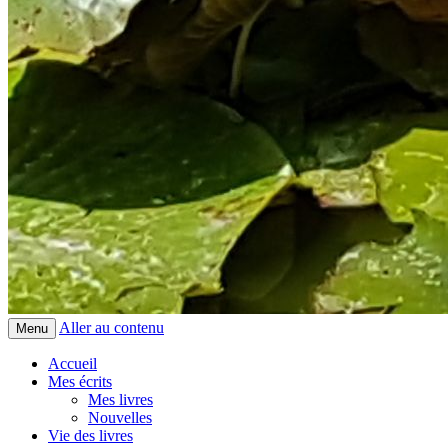
Aller au contenu
Menu
Accueil
Mes écrits
Mes livres
Nouvelles
Vie des livres