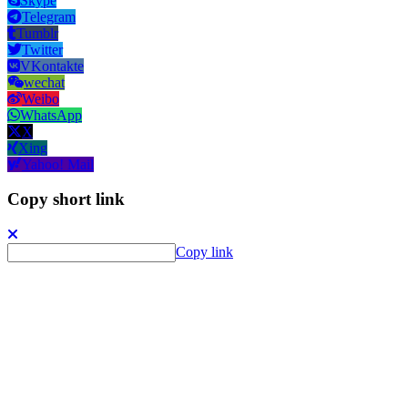
Skype
Telegram
Tumblr
Twitter
VKontakte
wechat
Weibo
WhatsApp
X
Xing
Yahoo! Mail
Copy short link
Copy link