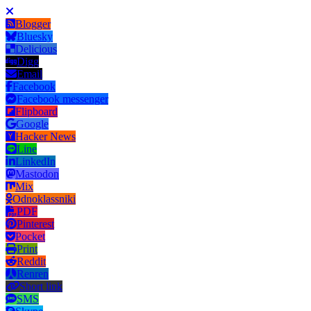
Blogger
Bluesky
Delicious
Digg
Email
Facebook
Facebook messenger
Flipboard
Google
Hacker News
Line
LinkedIn
Mastodon
Mix
Odnoklassniki
PDF
Pinterest
Pocket
Print
Reddit
Renren
Short link
SMS