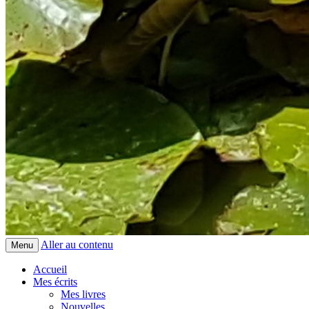
Aller au contenu
Menu
Accueil
Mes écrits
Mes livres
Nouvelles