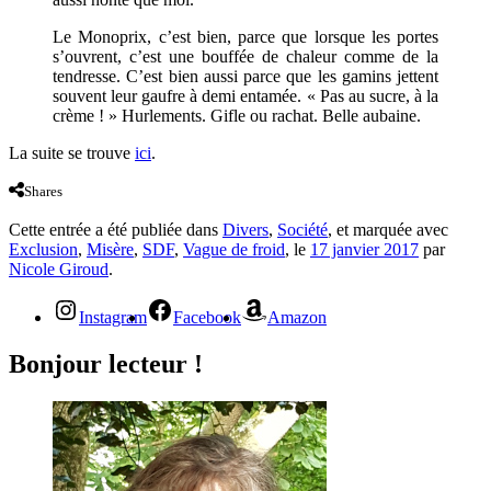
Le Monoprix, c’est bien, parce que lorsque les portes
s’ouvrent, c’est une bouffée de chaleur comme de la
tendresse. C’est bien aussi parce que les gamins jettent
souvent leur gaufre à demi entamée. « Pas au sucre, à la
crème ! » Hurlements. Gifle ou rachat. Belle aubaine.
La suite se trouve
ici
.
Shares
Cette entrée a été publiée dans
Divers
,
Société
, et marquée avec
Exclusion
,
Misère
,
SDF
,
Vague de froid
, le
17 janvier 2017
par
Nicole Giroud
.
Instagram
Facebook
Amazon
Bonjour lecteur !