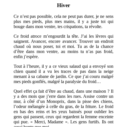
Hiver
Ce n’est pas possible, cela ne peut pas durer, je ne sens
plus mes pieds, plus mes mains, il y a juste toi qui
bouge dans mon ventre, tes crispations, ta révolte.
Ce froid atroce m’engourdit la tête. J’ai les lèvres qui
saignent. Avancer, encore avancer. Trouver un endroit
chaud où nous poser, toi et moi. Tu as de la chance
d’être dans mon ventre, au moins tu n’as pas froid,
enfin j’espère.
Tout à l’heure, il y a ce vieux salaud qui a envoyé son
chien quand il a vu les traces de pas dans la neige
menant à sa cabane de jardin. Ce que j’ai couru malgré
mes pieds gonflés, malgré la paralysie du froid…
Quel effet ça fait d’être au chaud, dans une maison ? Il
y a des mois que j’erre dans les rues. Assise contre un
mur, à côté d’un Monoprix, dans la pisse des chiens,
l’odeur mélangée à celle du gras, de la friture. Le froid
en bas des reins et les yeux baissés pour oublier les
gens qui passent, ceux qui regardent la femme enceinte
qui pue. « Merci, Madame ». Les gens furtifs. Ils ont
aussi honte que moi.