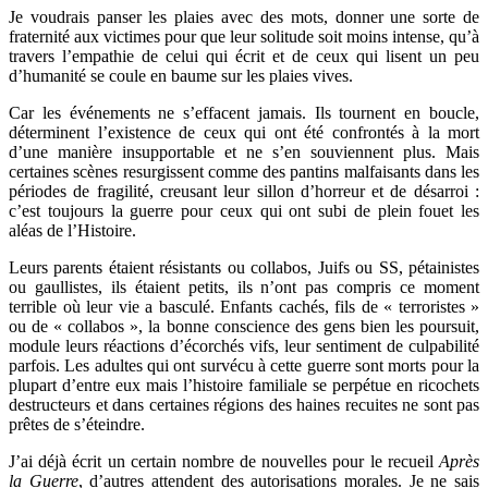
Je voudrais panser les plaies avec des mots, donner une sorte de
fraternité aux victimes pour que leur solitude soit moins intense, qu’à
travers l’empathie de celui qui écrit et de ceux qui lisent un peu
d’humanité se coule en baume sur les plaies vives.
Car les événements ne s’effacent jamais. Ils tournent en boucle,
déterminent l’existence de ceux qui ont été confrontés à la mort
d’une manière insupportable et ne s’en souviennent plus. Mais
certaines scènes resurgissent comme des pantins malfaisants dans les
périodes de fragilité, creusant leur sillon d’horreur et de désarroi :
c’est toujours la guerre pour ceux qui ont subi de plein fouet les
aléas de l’Histoire.
Leurs parents étaient résistants ou collabos, Juifs ou SS, pétainistes
ou gaullistes, ils étaient petits, ils n’ont pas compris ce moment
terrible où leur vie a basculé. Enfants cachés, fils de « terroristes »
ou de « collabos », la bonne conscience des gens bien les poursuit,
module leurs réactions d’écorchés vifs, leur sentiment de culpabilité
parfois. Les adultes qui ont survécu à cette guerre sont morts pour la
plupart d’entre eux mais l’histoire familiale se perpétue en ricochets
destructeurs et dans certaines régions des haines recuites ne sont pas
prêtes de s’éteindre.
J’ai déjà écrit un certain nombre de nouvelles pour le recueil
Après
la Guerre
, d’autres attendent des autorisations morales. Je ne sais