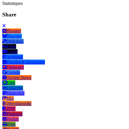
Statistiques
Share
Blogger
Bluesky
Delicious
Digg
Email
Facebook
Facebook messenger
Flipboard
Google
Hacker News
Line
LinkedIn
Mastodon
Mix
Odnoklassniki
PDF
Pinterest
Pocket
Print