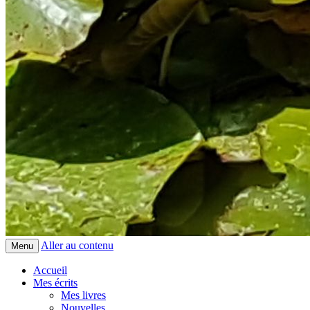
Aller au contenu
Menu
Accueil
Mes écrits
Mes livres
Nouvelles