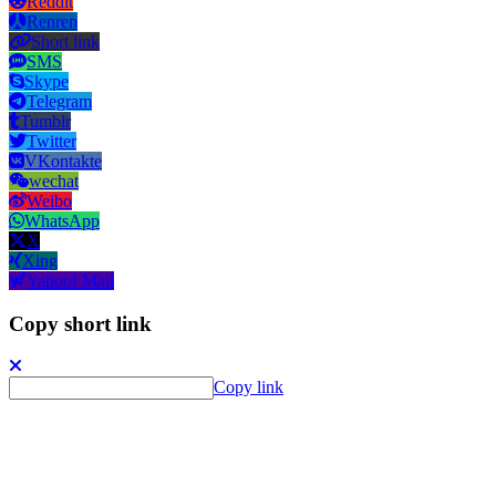
Reddit
Renren
Short link
SMS
Skype
Telegram
Tumblr
Twitter
VKontakte
wechat
Weibo
WhatsApp
X
Xing
Yahoo! Mail
Copy short link
Copy link