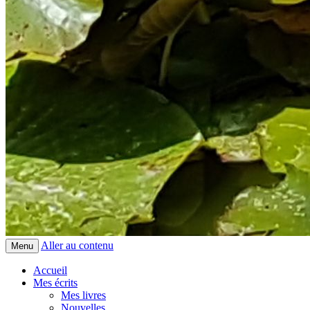
Aller au contenu
Menu
Accueil
Mes écrits
Mes livres
Nouvelles