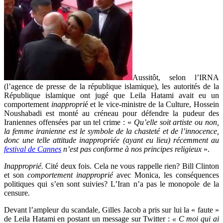
Aussitôt, selon l’IRNA
(l’agence de presse de la république islamique), les autorités de la
République islamique ont jugé que Leila Hatami avait eu un
comportement
inappropri
é et le vice-ministre de la Culture, Hossein
Noushabadi est monté au créneau pour défendre la pudeur des
Iraniennes offensées par un tel crime : «
Qu’elle soit artiste ou non,
la femme iranienne est le symbole de la chasteté et de l’innocence,
donc une telle attitude inappropriée (ayant eu lieu) récemment au
festival de Cannes
n’est pas conforme à nos principes religieux
».
Inapproprié.
Cité deux fois. Cela ne vous rappelle rien? Bill Clinton
et son
comportement inapproprié
avec Monica, les conséquences
politiques qui s’en sont suivies? L’Iran n’a pas le monopole de la
censure.
Devant l’ampleur du scandale, Gilles Jacob a pris sur lui la « faute »
de Leila Hatami en postant un message sur Twitter :
« C moi qui ai