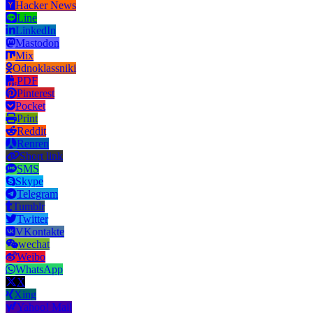
Hacker News
Line
LinkedIn
Mastodon
Mix
Odnoklassniki
PDF
Pinterest
Pocket
Print
Reddit
Renren
Short link
SMS
Skype
Telegram
Tumblr
Twitter
VKontakte
wechat
Weibo
WhatsApp
X
Xing
Yahoo! Mail