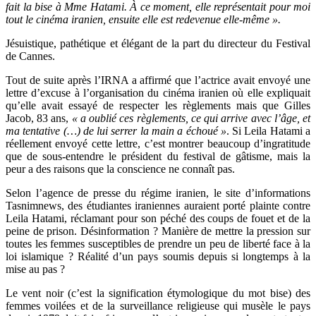
fait la bise à Mme Hatami. À ce moment, elle représentait pour moi
tout le cinéma iranien, ensuite elle est redevenue elle-même ».
Jésuistique, pathétique et élégant de la part du directeur du Festival
de Cannes.
Tout de suite après l’IRNA a affirmé que l’actrice avait envoyé une
lettre d’excuse à l’organisation du cinéma iranien où elle expliquait
qu’elle avait essayé de respecter les règlements mais que Gilles
Jacob, 83 ans,
« a oublié ces règlements, ce qui arrive avec l’âge, et
ma tentative (…) de lui serrer la main a échoué »
. Si Leila Hatami a
réellement envoyé cette lettre, c’est montrer beaucoup d’ingratitude
que de sous-entendre le président du festival de gâtisme, mais la
peur a des raisons que la conscience ne connaît pas.
Selon l’agence de presse du régime iranien, le site d’informations
Tasnimnews, des étudiantes iraniennes auraient porté plainte contre
Leila Hatami, réclamant pour son péché des coups de fouet et de la
peine de prison. Désinformation ? Manière de mettre la pression sur
toutes les femmes susceptibles de prendre un peu de liberté face à la
loi islamique ? Réalité d’un pays soumis depuis si longtemps à la
mise au pas ?
Le vent noir (c’est la signification étymologique du mot bise) des
femmes voilées et de la surveillance religieuse qui musèle le pays