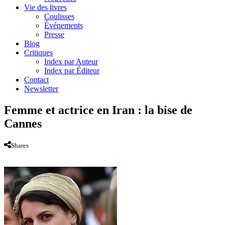
Vie des livres
Coulisses
Événements
Presse
Blog
Critiques
Index par Auteur
Index par Éditeur
Contact
Newsletter
Femme et actrice en Iran : la bise de
Cannes
Shares