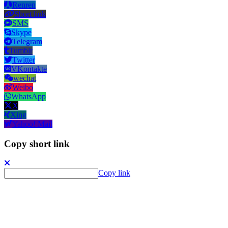
Renren
Short link
SMS
Skype
Telegram
Tumblr
Twitter
VKontakte
wechat
Weibo
WhatsApp
X
Xing
Yahoo! Mail
Copy short link
Copy link