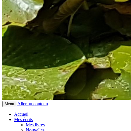
Aller au contenu
Menu
Accueil
Mes écrits
Mes livres
Nouvelles