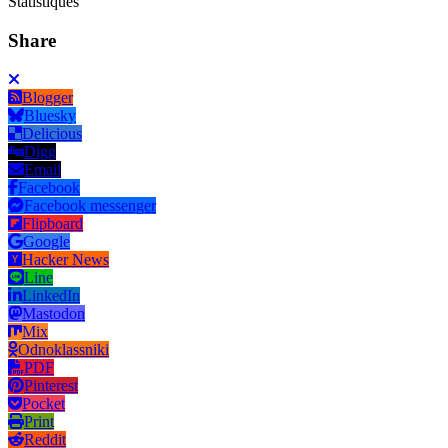
Statistiques
Share
Blogger
Bluesky
Delicious
Digg
Email
Facebook
Facebook messenger
Flipboard
Google
Hacker News
Line
LinkedIn
Mastodon
Mix
Odnoklassniki
PDF
Pinterest
Pocket
Print
Reddit