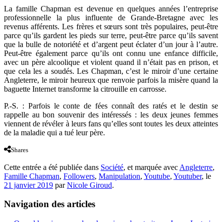
La famille Chapman est devenue en quelques années l’entreprise
professionnelle la plus influente de Grande-Bretagne avec les
revenus afférents. Les frères et sœurs sont très populaires, peut-être
parce qu’ils gardent les pieds sur terre, peut-être parce qu’ils savent
que la bulle de notoriété et d’argent peut éclater d’un jour à l’autre.
Peut-être également parce qu’ils ont connu une enfance difficile,
avec un père alcoolique et violent quand il n’était pas en prison, et
que cela les a soudés. Les Chapman, c’est le miroir d’une certaine
Angleterre, le miroir heureux que renvoie parfois la misère quand la
baguette Internet transforme la citrouille en carrosse.
P.-S. : Parfois le conte de fées connaît des ratés et le destin se
rappelle au bon souvenir des intéressés : les deux jeunes femmes
viennent de révéler à leurs fans qu’elles sont toutes les deux atteintes
de la maladie qui a tué leur père.
Shares
Cette entrée a été publiée dans
Société
, et marquée avec
Angleterre
,
Famille Chapman
,
Followers
,
Manipulation
,
Youtube
,
Youtuber
, le
21 janvier 2019
par
Nicole Giroud
.
Navigation des articles