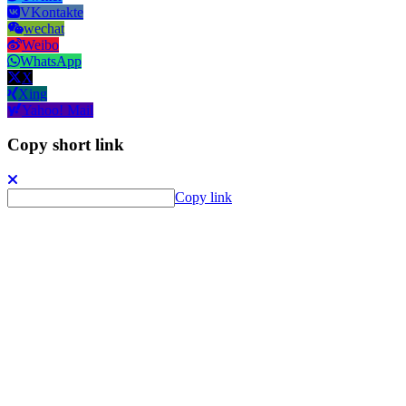
VKontakte
wechat
Weibo
WhatsApp
X
Xing
Yahoo! Mail
Copy short link
Copy link