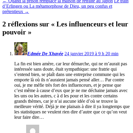
←
Quand la prison remplace la maison de retraite au Japon
Le train
d’Erlingen ou La métamorphose de Dieu, un peu confus et
prétentieux
→
2 réflexions sur «
Les influenceurs et leur
pouvoir
»
Edmée De Xhavée
24 janvier 2019 à 9 h 20 min
La fin est bien amère, car leur démarche, qui ne m’aurait pas
intéressée sans doute, était sympathique: une fratrie qui
s’entend bien, se plaît dans une entreprise commune qui les
emporte là où ils n’auraient jamais pensé aller… Par contre
oui, je me méfie très fort des influenceurs, et je pense que
c’est même à cause d’eux que je ne me déchaine jamais avec
les uns ou les autres, c à d les pour et les contre certains
grands thèmes, car je n’ai aucune idée d’où se trouve la
meilleure vérité. Déjà je me plaisais à dire il ya longtemps que
les statistiques ne veulent rien dire d’autre que ce qu’on veut
leur faire dire…