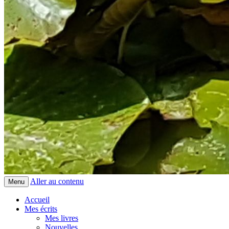
Aller au contenu
Menu
Accueil
Mes écrits
Mes livres
Nouvelles