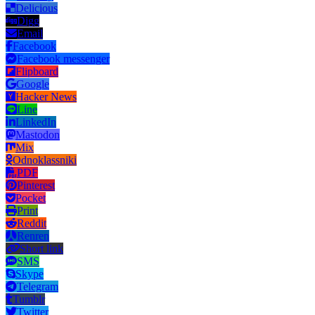
Delicious
Digg
Email
Facebook
Facebook messenger
Flipboard
Google
Hacker News
Line
LinkedIn
Mastodon
Mix
Odnoklassniki
PDF
Pinterest
Pocket
Print
Reddit
Renren
Short link
SMS
Skype
Telegram
Tumblr
Twitter