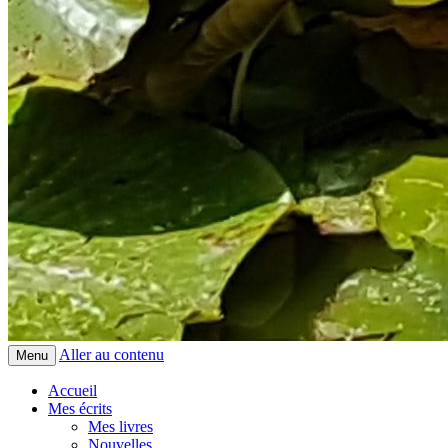
Aller au contenu
Menu
Accueil
Mes écrits
Mes livres
Nouvelles