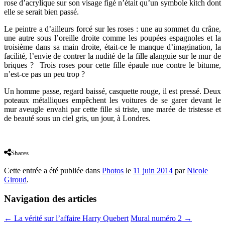
rose d’acrylique sur son visage figé n’était qu’un symbole kitch dont
elle se serait bien passé.
Le peintre a d’ailleurs forcé sur les roses : une au sommet du crâne,
une autre sous l’oreille droite comme les poupées espagnoles et la
troisième dans sa main droite, était-ce le manque d’imagination, la
facilité, l’envie de contrer la nudité de la fille alanguie sur le mur de
briques ? Trois roses pour cette fille épaule nue contre le bitume,
n’est-ce pas un peu trop ?
Un homme passe, regard baissé, casquette rouge, il est pressé. Deux
poteaux métalliques empêchent les voitures de se garer devant le
mur aveugle envahi par cette fille si triste, une marée de tristesse et
de beauté sous un ciel gris, un jour, à Londres.
Shares
Cette entrée a été publiée dans
Photos
le
11 juin 2014
par
Nicole
Giroud
.
Navigation des articles
←
La vérité sur l’affaire Harry Quebert
Mural numéro 2
→