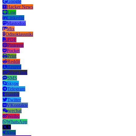
Google
Hacker News
Line
LinkedIn
Mastodon
Mix
Odnoklassniki
PDF
Pinterest
Pocket
Print
Reddit
Renren
Short link
SMS
Skype
Telegram
Tumblr
Twitter
VKontakte
wechat
Weibo
WhatsApp
X
Xing