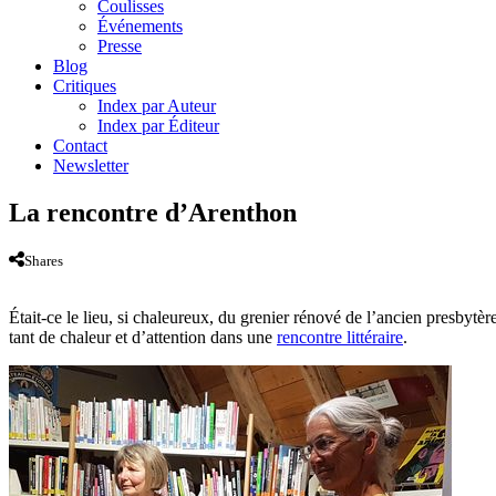
Coulisses
Événements
Presse
Blog
Critiques
Index par Auteur
Index par Éditeur
Contact
Newsletter
La rencontre d’Arenthon
Shares
Était-ce le lieu, si chaleureux, du grenier rénové de l’ancien presbytèr
tant de chaleur et d’attention dans une
rencontre littéraire
.