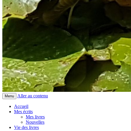
Aller au contenu
Menu
Accueil
Mes écrits
Mes livres
Nouvelles
Vie des livres