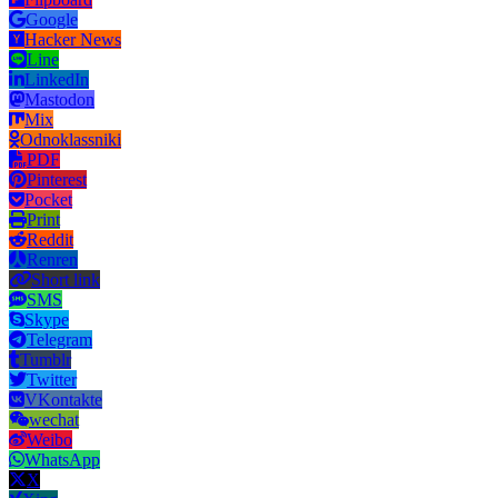
Google
Hacker News
Line
LinkedIn
Mastodon
Mix
Odnoklassniki
PDF
Pinterest
Pocket
Print
Reddit
Renren
Short link
SMS
Skype
Telegram
Tumblr
Twitter
VKontakte
wechat
Weibo
WhatsApp
X