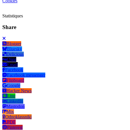
Cookies
Statistiques
Share
Blogger
Bluesky
Delicious
Digg
Email
Facebook
Facebook messenger
Flipboard
Google
Hacker News
Line
LinkedIn
Mastodon
Mix
Odnoklassniki
PDF
Pinterest