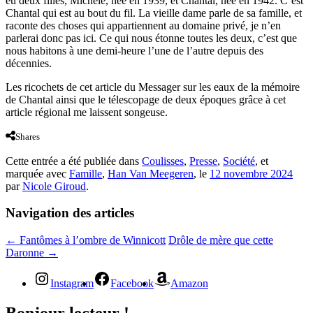
eu deux filles, Michèle, née en 1939, et Chantal, née en 1942. C’est
Chantal qui est au bout du fil. La vieille dame parle de sa famille, et
raconte des choses qui appartiennent au domaine privé, je n’en
parlerai donc pas ici. Ce qui nous étonne toutes les deux, c’est que
nous habitons à une demi-heure l’une de l’autre depuis des
décennies.
Les ricochets de cet article du Messager sur les eaux de la mémoire
de Chantal ainsi que le télescopage de deux époques grâce à cet
article régional me laissent songeuse.
Shares
Cette entrée a été publiée dans
Coulisses
,
Presse
,
Société
, et
marquée avec
Famille
,
Han Van Meegeren
, le
12 novembre 2024
par
Nicole Giroud
.
Navigation des articles
←
Fantômes à l’ombre de Winnicott
Drôle de mère que cette
Daronne
→
Instagram
Facebook
Amazon
Bonjour lecteur !