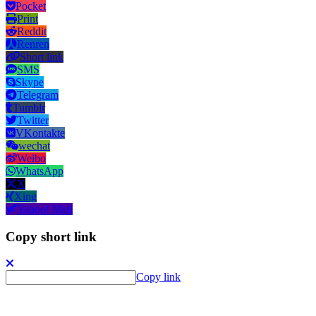
Pocket
Print
Reddit
Renren
Short link
SMS
Skype
Telegram
Tumblr
Twitter
VKontakte
wechat
Weibo
WhatsApp
X
Xing
Yahoo! Mail
Copy short link
Copy link