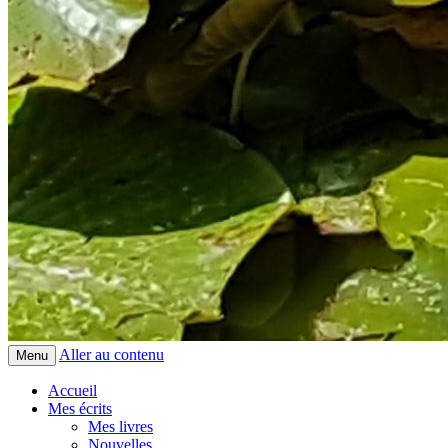
Aller au contenu
Menu
Accueil
Mes écrits
Mes livres
Nouvelles