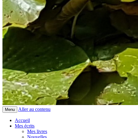
Aller au contenu
Menu
Accueil
Mes écrits
Mes livres
Nouvelles