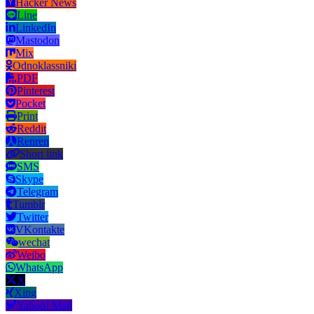
Hacker News
Line
LinkedIn
Mastodon
Mix
Odnoklassniki
PDF
Pinterest
Pocket
Print
Reddit
Renren
Short link
SMS
Skype
Telegram
Tumblr
Twitter
VKontakte
wechat
Weibo
WhatsApp
X
Xing
Yahoo! Mail