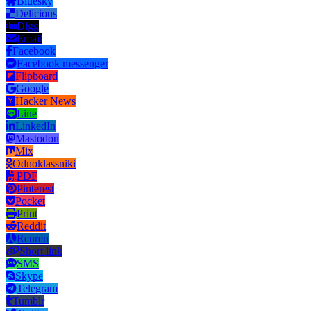
Bluesky
Delicious
Digg
Email
Facebook
Facebook messenger
Flipboard
Google
Hacker News
Line
LinkedIn
Mastodon
Mix
Odnoklassniki
PDF
Pinterest
Pocket
Print
Reddit
Renren
Short link
SMS
Skype
Telegram
Tumblr