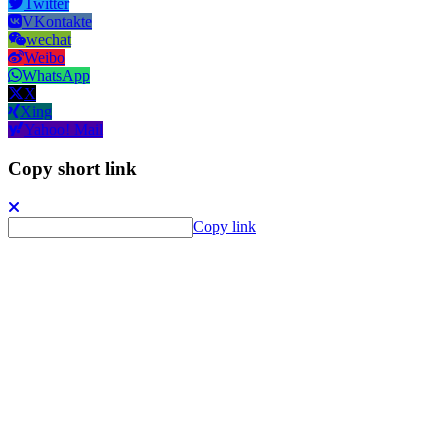
Twitter
VKontakte
wechat
Weibo
WhatsApp
X
Xing
Yahoo! Mail
Copy short link
Copy link