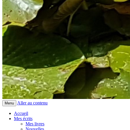
Aller au contenu
Menu
Accueil
Mes écrits
Mes livres
Nouvelles