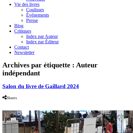
Vie des livres
Coulisses
Événements
Presse
Blog
Critiques
Index par Auteur
Index par Éditeur
Contact
Newsletter
Archives par étiquette :
Auteur
indépendant
Salon du livre de Gaillard 2024
Shares