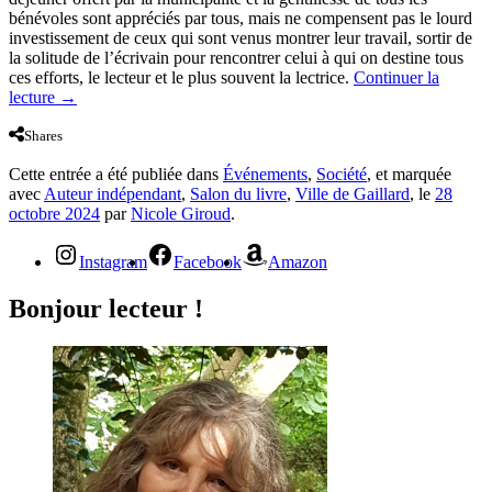
bénévoles sont appréciés par tous, mais ne compensent pas le lourd
investissement de ceux qui sont venus montrer leur travail, sortir de
la solitude de l’écrivain pour rencontrer celui à qui on destine tous
ces efforts, le lecteur et le plus souvent la lectrice.
Continuer la
lecture
→
Shares
Cette entrée a été publiée dans
Événements
,
Société
, et marquée
avec
Auteur indépendant
,
Salon du livre
,
Ville de Gaillard
, le
28
octobre 2024
par
Nicole Giroud
.
Instagram
Facebook
Amazon
Bonjour lecteur !