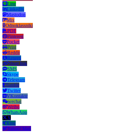
Line
LinkedIn
Mastodon
Mix
Odnoklassniki
PDF
Pinterest
Pocket
Print
Reddit
Renren
Short link
SMS
Skype
Telegram
Tumblr
Twitter
VKontakte
wechat
Weibo
WhatsApp
X
Xing
Yahoo! Mail