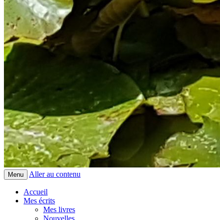
Aller au contenu
Menu
Accueil
Mes écrits
Mes livres
Nouvelles