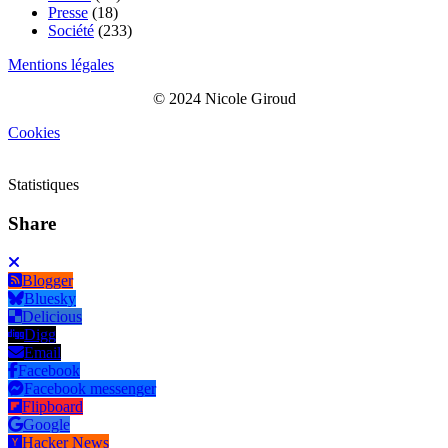
Presse
(18)
Société
(233)
Mentions légales
© 2024 Nicole Giroud
Cookies
Statistiques
Share
Blogger
Bluesky
Delicious
Digg
Email
Facebook
Facebook messenger
Flipboard
Google
Hacker News