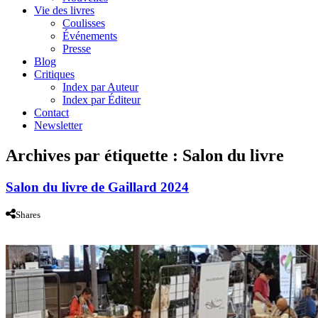
Vie des livres
Coulisses
Événements
Presse
Blog
Critiques
Index par Auteur
Index par Éditeur
Contact
Newsletter
Archives par étiquette :
Salon du livre
Salon du livre de Gaillard 2024
Shares